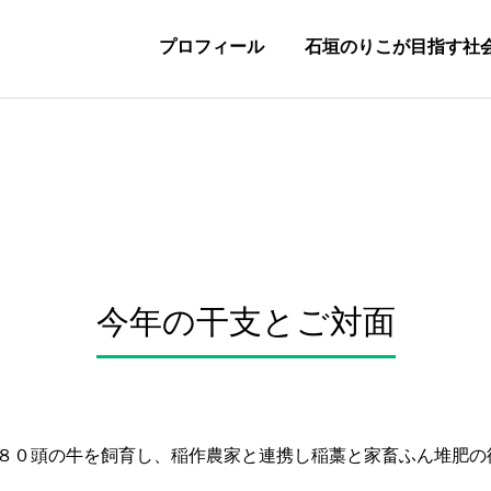
プロフィール
石垣のりこが目指す社
今年の干支とご対面
８０頭の牛を飼育し、稲作農家と連携し稲藁と家畜ふん堆肥の