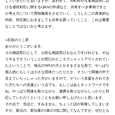
していきたいと思いますが、あわせて、市町村や児童相談所にお
ける虐待対応に関するQ&Aの作成など、共有すべき事例ですと
か考え方について周知徹底をさせていく、こうしたこの具体的な
内容、対応面におきましても共有を図っていくこと、これは重要
なことではないかと考えます。
○石垣のりこ君
ありがとうございます。
その相談窓口として、公的な相談窓口もなんですけれども、やは
り今までそういうことが窓口のところでシャットアウトされてい
たということで、地元のNPOの方とかさまざまな形で、やっぱり
個人的にもしくは小さな団体だったりとか、そういう関連の中で
支えていらっしゃった方がいますので、そういう支援をされてき
た方たちへの支援という点でも、もしくはあとネットワークです
ね、やっぱり関連を取りながら、連携を取りながらしっかりと対
応していただくということをお願い申し上げたいと思います。
その点で、先ほど、すみません、ちょっと話が前後してしまいま
すが、新法の、新法案の3条の3項に関してなんですが、ぜひとも