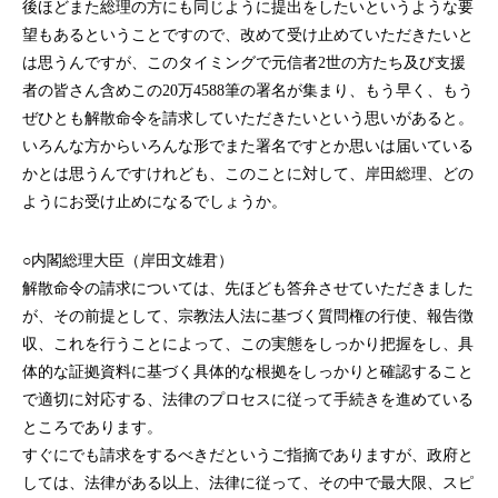
後ほどまた総理の方にも同じように提出をしたいというような要
望もあるということですので、改めて受け止めていただきたいと
は思うんですが、このタイミングで元信者2世の方たち及び支援
者の皆さん含めこの20万4588筆の署名が集まり、もう早く、もう
ぜひとも解散命令を請求していただきたいという思いがあると。
いろんな方からいろんな形でまた署名ですとか思いは届いている
かとは思うんですけれども、このことに対して、岸田総理、どの
ようにお受け止めになるでしょうか。
○内閣総理大臣（岸田文雄君）
解散命令の請求については、先ほども答弁させていただきました
が、その前提として、宗教法人法に基づく質問権の行使、報告徴
収、これを行うことによって、この実態をしっかり把握をし、具
体的な証拠資料に基づく具体的な根拠をしっかりと確認すること
で適切に対応する、法律のプロセスに従って手続きを進めている
ところであります。
すぐにでも請求をするべきだというご指摘でありますが、政府と
しては、法律がある以上、法律に従って、その中で最大限、スピ