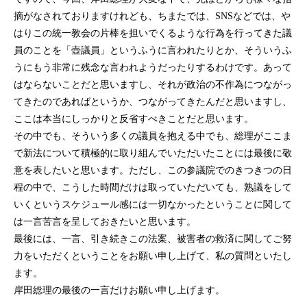
摘がなされておりますけれども、ちまたでは、SNSなどでは、や
はりこの統一教会の片棒を担いでくるような行為を行ってきた議
員のことを「壺議員」というふうに言われたりとか、そういうふ
うにもう非常に残念な言われようだったりするわけです。あって
はならないことだと思いますし、それが政治の不作為につながっ
てきたのであればというか、つながってきたんだと思いますし、
ここは本当にしっかりと反省すべきことだと思います。
その中でも、そういう多くの議員を抱える中でも、総理がここま
で新法について積極的に取り組んでいただいたことには最後に敬
意を表したいと思います。ただし、この参議院でのきつきつの日
程の中で、こうした時間だけは取っていただいても、熟議をして
いくというスケジュール感には一切なかったということに関して
は一言苦言を呈しておきたいと思います。
最後には、一言、引き続きこの法案、被害者の救済に関してご努
力をいただくということをお願い申し上げて、私の質問といたし
ます。
岸田総理の最後の一言だけお願い申し上げます。