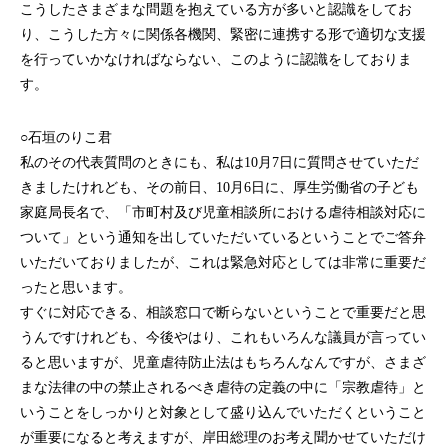
こうしたさまざまな問題を抱えている方が多いと認識をしてお
り、こうした方々に関係各機関、緊密に連携する形で適切な支援
を行っていかなければならない、このように認識をしておりま
す。
○石垣のりこ君
私のその代表質問のときにも、私は10月7日に質問させていただ
きましたけれども、その前日、10月6日に、厚生労働省の子ども
家庭局長名で、「市町村及び児童相談所における虐待相談対応に
ついて」という通知を出していただいているということでご答弁
いただいておりましたが、これは緊急対応としては非常に重要だ
ったと思います。
すぐに対応できる、相談窓口で断らないということで重要だと思
うんですけれども、今後やはり、これもいろんな議員が言ってい
ると思いますが、児童虐待防止法はもちろんなんですが、さまざ
まな法律の中の禁止されるべき虐待の定義の中に「宗教虐待」と
いうことをしっかりと対象として盛り込んでいただくということ
が重要になると考えますが、岸田総理のお考え聞かせていただけ