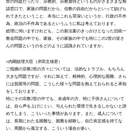
世の問題だったり、宗教的、宗教虐待というものがさまざまな相
談窓口で、家族の問題だから、信教の自由だからといって妨げら
れてきたということ、本当にこれも罪深いというか、行政の不作
為、政治の不作為であるというふうに私は考えております。
総理に伺いますけれども、この新法案のきっかけとなった旧統一
教会問題の中でも、家族、その家族の中でも特にこの2世の皆さ
んの問題というのをどのように認識されていますか。
○内閣総理大臣（岸田文雄君）
ご指摘の宗教2世の方々については、法的なトラブル、もちろん
大きな問題ですが、それに加えて、精神的、心理的な困難、さら
には貧困等の問題、こうした様々な問題を抱えておられると承知
をしております。
特にその宗教2世の中でも、未成年の方、特に子供さんについて
は、自ら声を上げにくい、与えられた環境で生きるしかないと諦
めてしまう、こういった事情があります。また、成人について
は、長期にわたる困難な、困難を経験し、自己肯定感を持てな
い、周囲から孤立する、こういう場合が多い。