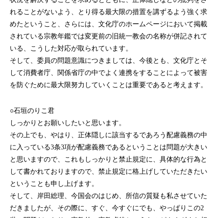
れることがないよう、とり得る最大限の措置を講ずるよう強く求
めたということ、さらには、文化庁のホームページにおいて掲載
されている宗教年鑑では変更前の旧統一教会の名称が併記されて
いる、こうした対応が取られています。
そして、委員の問題意識につきましては、今後とも、文化庁とそ
して消費者庁、関係省庁の中でよく連携をすることによって被害
を防ぐために最大限努力していくことは重要であると考えます。
○石垣のりこ君
しっかりとお願いしたいと思います。
その上でも、やはり、正体隠しに該当するであろう配慮義務の中
に入っている3条3項が配慮義務であるということは問題が大きい
と思いますので、これもしっかりと禁止規定に、具体的な行為と
して書かれておりますので、禁止規定に格上げしていただきたい
ということも申し上げます。
そして、岸田総理、今国会のはじめ、所信の質疑も私させていた
だきましたが、その際に、すぐ、今すぐにでも、やっぱりこの2