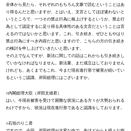
全体から見たら、それぞれのもちろん文脈で読むということはあ
り得るんだと思いますが、とはいえ、文言としてほぼ違わないと
いうところで、一つその禁止行為に格上げするというか、禁止行
為として認定するに足り得る具体性のある文言だということは言
えるのではないかと思います。これ、引き続き、ぜひともやはり
禁止行為にすべき内容だと思いますので、こちらの方の引き続き
の検討を申し上げていきたいと思います。
その上でなんですが、新法に関しての話はこれからも引き続きし
ていかなければなりません。新法案、まだ成立はしておりません
けれども、あくまでもこれ、今まだ現在進行形で被害が続いてい
るというご認識、岸田総理にはございますか。
○内閣総理大臣（岸田文雄君）
はい。今現在被害を受けて困難な状況にある方々が大勢おられる
わけですから、状況は現在進行形であると認識をしております。
○石垣のりこ君
ですので、今回、岸田総理が大変な中で、先ほどからも様々な指