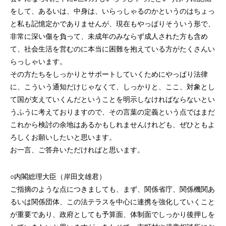
をして、あるいは、中身は、いらっしゃるのかというのはちょっ
と私も記憶定かでありませんが、現在もやっぱりそういう形で、
非常に深い傷を負って、未成年のみならず成人された方も含め
て、社会生活を営むのに本当に困難を抱えている方がたくさんい
らっしゃいます。
その方たちをしっかりとサポートしていくためにやっぱり法律
に、こういう通知だけじゃなくて、しっかりと、ここ、対象とし
て国が支えていくんだということを明示しなければならないとい
うふうに考えておりますので、その言葉の定義という点ではまだ
これから検討の余地はあるかもしれませんけれども、ぜひともよ
ろしくお願いしたいと思います。
お一言、ご答弁いただければと思います。
○内閣総理大臣（岸田文雄君）
ご指摘のような点につきましても、まず、関係省庁、関係機関あ
るいは関係団体、この法テラスを中心に連携を強化していくこと
が重要であり、政府としても予算面、体制面でしっかり後押しを