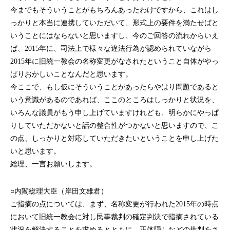
今までもそういうことがもちろんあったわけですから、これはし
っかりと本当に連携していただいて、形式上の要件を満たせばと
いうことにはならないと思いますし、今のご回答の流れからいえ
ば、2015年に、司法上で様々な違法行為が認められていながら
2015年に旧統一教会の名称変更がなされたということ自体がやっ
ぱりおかしいことなんだと思います。
今ここで、もし仮にそういうことがあったらやはり問題であると
いう意識があるのであれば、ここのところはしっかりと状況を、
いろんな議員がもう申し上げていますけれども、明らかにやっぱ
りしていただかないと話の整合性がつかないと思いますので、こ
の点、しっかりと対応していただきたいということを申し上げた
いと思います。
総理、一言お願いします。
○内閣総理大臣（岸田文雄君）
ご指摘の点については、まず、名称変更が行われた2015年の時点
において旧統一教会に対し民事裁判の確定判決で指摘されている
状況を解決することを求めるとともに、正体隠しなどの批判をさ