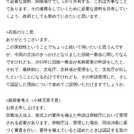
て必要な資料、関係省庁でしっかり共有する、これは大事なこと
であります。その連携をしていくために必要な資料を共有してい
くよう、政府としても努めていきたいと思います。
○石垣のりこ君
ありがとうございます。
この実効性ということでちょっと続いて伺いたいと思うんです
が、今回の立法のきっかけとなりました旧統一教会に関してなん
ですけれども、2015年に旧統一教会が名称変更の申請をしたと。
それで、最終的に、文化庁、文科省が受理をして、文化庁が出し
たということになるわけですけれども、その申請受理した、そし
て認証した理由について改めてご説明いただけますでしょうか。
○政府参考人（小林万里子君）
お答え申し上げます。
宗教法人法上、形式上の要件を備えた申請は所轄庁において受理
される必要があります。所轄庁は、受理した場合、同法28条に基
づく審査を行い、要件を備えていると認めたときは認証する旨の