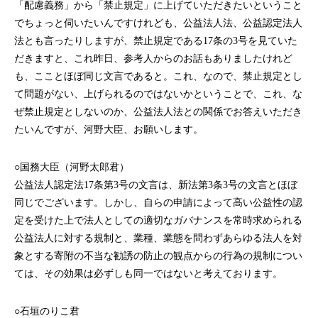
「配慮義務」から「禁止規定」に上げていただきたいということ
でちょっと伺いたいんですけれども、公益法人法、公益認定法人
法とも言ったりしますが、禁止規定である17条の3号を見ていた
だきますと、これ昨日、参考人からのお話もありましたけれど
も、こことほぼ同じ文言であると。これ、なので、禁止規定とし
て問題がない、上げられるのではないかということで、これ、な
ぜ禁止規定としないのか、公益法人法との関係でお答えいただき
たいんですが、河野大臣、お願いします。
○国務大臣（河野太郎君）
公益法人認定法17条第3号の文言は、新法第3条3号の文言とほぼ
同じでございます。しかし、自らの申請によって高い公益性の認
定を受けた上で法人としての適切なガバナンスを常時求められる
公益法人に対する規制と、業種、業態を問わずあらゆる法人を対
象とする寄附の不当な勧誘の防止の観点からの行為の規制につい
ては、その効果は必ずしも同一ではないと考えております。
○石垣のりこ君