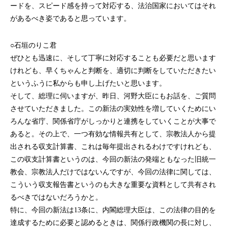
ードを、スピード感を持って対応する、法治国家においてはそれ
があるべき姿であると思っています。
○石垣のりこ君
ぜひとも迅速に、そして丁寧に対応することも必要だと思います
けれども、早くちゃんと判断を、適切に判断をしていただきたい
というふうに私からも申し上げたいと思います。
そして、総理に伺いますが、昨日、河野大臣にもお話を、ご質問
させていただきました。この新法の実効性を増していくためにい
ろんな省庁、関係省庁がしっかりと連携をしていくことが大事で
あると。その上で、一つ有効な情報共有として、宗教法人から提
出される収支計算書、これは毎年提出されるわけですけれども、
この収支計算書というのは、今回の新法の発端ともなった旧統一
教会、宗教法人だけではないんですが、今回の法律に関しては、
こういう収支報告書というのも大きな重要な資料として共有され
るべきではないだろうかと。
特に、今回の新法は13条に、内閣総理大臣は、この法律の目的を
達成するために必要と認めるときは、関係行政機関の長に対し、