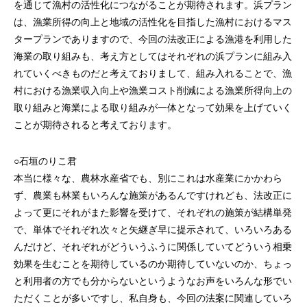
を通じて漁村の活性化につながることが期待されます。浜プラン
は、漁業所得の向上と地域の活性化を目指した漁村におけるマス
タープランでありますので、今回の法改正による漁港を利用した
海業の取り組みも、考え方としてはそれぞれの浜プランに組み入
れていくべきものだと考えておりまして、組み入れることで、漁
村における漁業収入向上や漁業コスト削減による漁業所得向上の
取り組みと海業による取り組みが一体となって効果を上げていく
ことが期待されると考えております。
○石垣のりこ君
本当に様々な、農林水産省でも、別にこれは水産業にかかわら
ず、農業も林業もいろんな施策があるんですけれども、法改正に
よって更にそれがまた影響を受けて、それぞれの施策が結構単発
で、単体でそれぞれ次々と矢継ぎ早に提示されて、いろいろある
んだけど、それぞれがどういうふうに関係していてどういう相乗
効果を生むことを期待しているのか期待していないのか、ちょっ
と利用者の方でも分からないというようなお声をいろんな形でい
ただくことが多いですし、私自身も、今回の法案に関連していろ