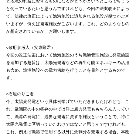
と地域の利益に資するものになるかどうかというところでちょっ
と伺っていきたいと思うんですけれども、今回の法案改正によっ
て、法律の改正によって漁港施設に追加される施設が幾つかござ
いますが、例えば発電施設がございます。これ、どのようなもの
が想定されているか、お願いします。
○政府参考人（安東隆君）
今回の改正法案において漁港施設のうち漁港管理施設に発電施設
を追加する趣旨は、太陽光発電などの再生可能エネルギーの活用
も含め、漁港施設への電力供給を行うことを目的とするもので
す。
○石垣のりこ君
今、太陽光発電という具体例挙げていただきましたけれども、こ
れ、衆議院の中の答弁の中では洋上風力発電ももちろん入ってい
て、漁港の発電に、必要な発電に資する施設ということで、特に
太陽光発電に区切っていたわけではないと思うんですけれども、
これ、例えば漁港で使用する以外に余剰分を売電する場合、本改