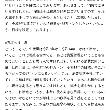
いということを目標としております。あわせまして、消費でござ
いますけれども、消費は今現在減少傾向にございますので、それ
の減少を少しでも歯止めを掛けるということも加味いたしまし
て、令和3年に517万トンの消費量を468万トンとしたいというふ
うに目標を設定しております。
○石垣のりこ君
ということで、生産量は令和3年から令和14年にかけて増やして
いくと、これは養殖も含めてと、あとは資源管理ということも含
めてということだと思うんですけれども、いわゆる消費に向ける
量、仕向け量は、令和3年が517万トン、令和14年の目標がそこか
ら下がって468万トンになるという、これ、消費増進を掲げてい
ても、目標は更に消費を増やしていくという、まあこれ確かに厳
しい現状はあるとは思うんですけれども、減少を緩やかにすると
いう、これ増進というか、非常に後ろ向きな目標になっているの
ではないかなというのが単純にこの数字を見て感じるところでは
あります。ちなみに、水産物の自給率の現状、そして目標値もお