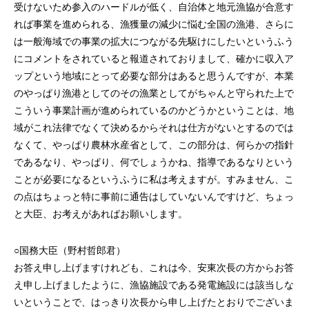
受けないため参入のハードルが低く、自治体と地元漁協が合意す
れば事業を進められる、漁獲量の減少に悩む全国の漁港、さらに
は一般海域での事業の拡大につながる先駆けにしたいというふう
にコメントをされていると報道されておりまして、確かに収入ア
ップという地域にとって必要な部分はあると思うんですが、本業
のやっぱり漁港としてのその漁業としてがちゃんと守られた上で
こういう事業計画が進められているのかどうかということは、地
域がこれ法律でなくて決めるからそれは仕方がないとするのでは
なくて、やっぱり農林水産省として、この部分は、何らかの指針
であるなり、やっぱり、何でしょうかね、指導であるなりという
ことが必要になるというふうに私は考えますが。すみません、こ
の点はちょっと特に事前に通告はしていないんですけど、ちょっ
と大臣、お考えがあればお願いします。
○国務大臣（野村哲郎君）
お答え申し上げますけれども、これは今、安東次長の方からお答
え申し上げましたように、漁協施設である発電施設には該当しな
いということで、はっきり次長から申し上げたとおりでございま