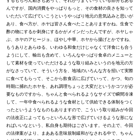
するもちろん動きもあって、それがうまくいっている部分もある
んですが、国内消費をやっぱりもっと、その食材の良さを知って
いただいて広げていこうというやっぱり地元の意気込みと思いが
あり、食べ方が、ホヤは皆さん食べたことありますかね。生食で
酢の物にするか刺身にするかがメインだったんですが、ホヤしゃ
ぶ、ホヤのアヒージョ、ほやし中華、ホヤから揚げとかですね、
もうありとあらゆる、いわゆる和食だけじゃなくて洋食にも合う
ようにして、輸出も含めて、いろんなやっぱり食卓のメニューと
して素材を使っていただけるような取り組みというのを地元の方
がなさっていて、そういう方を、地域のいろんな方を招いて実際
に食べてもらって、そこから飲食店に広げていって、かつ、旬の
時期に捕れたホヤを、あれ調理ちょっと大変だというかコツが必
要なものですから、ちゃんと食べられるようなサイズで瞬間冷凍
して、一年中食べられるような食材として供給できる体制をつく
ったというようなものもありますので、こういう取り組みが今回
の法改正によってもっといろんな形で広げていけるような形にな
ればいいなという、私自身も期待はございます。その上で、今回
の法律案がより、まあある意味規制緩和がなされる中で、ちゃん