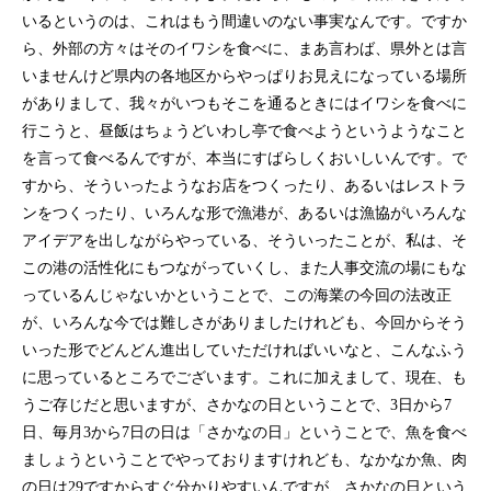
いるというのは、これはもう間違いのない事実なんです。ですか
ら、外部の方々はそのイワシを食べに、まあ言わば、県外とは言
いませんけど県内の各地区からやっぱりお見えになっている場所
がありまして、我々がいつもそこを通るときにはイワシを食べに
行こうと、昼飯はちょうどいわし亭で食べようというようなこと
を言って食べるんですが、本当にすばらしくおいしいんです。で
すから、そういったようなお店をつくったり、あるいはレストラ
ンをつくったり、いろんな形で漁港が、あるいは漁協がいろんな
アイデアを出しながらやっている、そういったことが、私は、そ
この港の活性化にもつながっていくし、また人事交流の場にもな
っているんじゃないかということで、この海業の今回の法改正
が、いろんな今では難しさがありましたけれども、今回からそう
いった形でどんどん進出していただければいいなと、こんなふう
に思っているところでございます。これに加えまして、現在、も
うご存じだと思いますが、さかなの日ということで、3日から7
日、毎月3から7日の日は「さかなの日」ということで、魚を食べ
ましょうということでやっておりますけれども、なかなか魚、肉
の日は29ですからすぐ分かりやすいんですが、さかなの日という