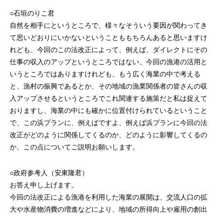
○石垣のりこ君
自然を相手にというところで、様々なそういう要因が関わってき
て思いどおりにいかないということももちろんあると思いますけ
れども、今回のこの法改正によって、例えば、ダイレクトにその
仕事の収入のアップというところではない、今回の漁港の活用と
いうところではありますけれども、もう広く海業の中で考える
と、漁村の振興であるとか、その地域の漁業関係者の皆さんの収
入アップさせるというところでこれ関連する施策だと私は捉えて
おりますし、海業の中にも確かに位置付けられているということ
で、この浜プランに、例えばですよ、例えば浜プランに今回の法
改正がどのように関係してくるのか、どのように影響してくるの
か、この点についてご説明お願いします。
○政府参考人（安東隆君）
お答え申し上げます。
今回の法改正による漁港を利用した海業の展開は、交流人口の拡
大や水産物消費の増進などにより、地域の所得向上や雇用の創出