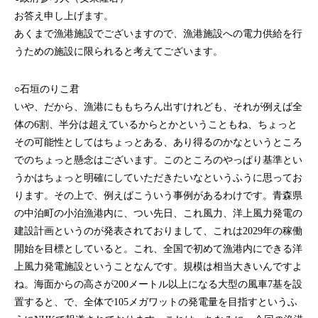
お答え申し上げます。
あくまで漁港施設でございますので、漁港施設への電力供給を行
うための施設に限られると考えてございます。
○石垣のりこ君
いや、だから、漁港にももちろん出すけれども、それが例えば全
体の6割、半分は超えているからとかということもね、ちょっと
その可能性としてはちょっとある、あり得るのかなというところ
でのちょっと懸念はございます。このところのやっぱり基準とい
うかはちょっと明確にしていただきたいなというふうに思ってお
ります。その上で、例えばこういう事例があるわけです。青森県
の中泊町の小泊漁港内に、つい先日、これ風力、洋上風力発電の
建設計画というのが発表されておりまして、これは2029年の稼働
開始を目標としていると。これ、全国で初めて漁港内にできる洋
上風力発電施設ということなんです。規模は相当大きいんですよ
ね。海面からの高さが200メートル以上になる大型の風車7基を設
置すると、で、全体で105メガワットの発電量を目指すというふ