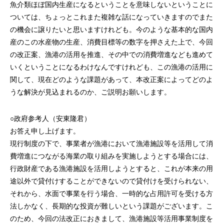
魚介類ほぼ国内生産になるということを意味しないということに
ついては、ちょっとこれまた複雑な話になっていきますのでまた
の機会に譲りたいと思いますけれども。今のような基本的な国内
産のこの水産物の生産、消費目標等の数字を押さえた上で、今回
の改正案、漁港の活用を推進、その中での消費増進なども進めて
いくということになるわけなんですけれども、この漁港の活用に
関して、現在どのような課題があって、本改正案によってどのよ
うな解決が見込まれるのか、ご説明お願いします。
○政府参考人（安東隆君）
お答え申し上げます。
現行制度の下で、事業者が漁港において漁港施設等を活用して消
費増進につながる海業の取り組みを実施しようとする場合には、
行政財産である漁港施設を活用しようとすると、これが本来の用
途以外で貸付けすることができないので貸付けを受けられない、
それから、水面で事業を行う場合、一時的な占用許可を受ける方
法しかなく、長期的な投資が難しいという課題がございます。こ
のため、今回の法改正におきまして、漁港施設等活用事業制度を