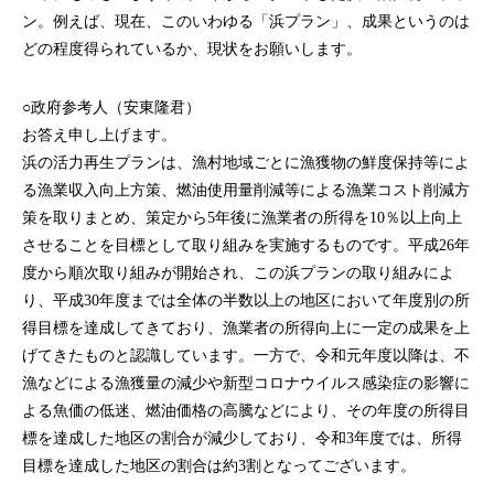
ン。例えば、現在、このいわゆる「浜プラン」、成果というのは
どの程度得られているか、現状をお願いします。
○政府参考人（安東隆君）
お答え申し上げます。
浜の活力再生プランは、漁村地域ごとに漁獲物の鮮度保持等によ
る漁業収入向上方策、燃油使用量削減等による漁業コスト削減方
策を取りまとめ、策定から5年後に漁業者の所得を10％以上向上
させることを目標として取り組みを実施するものです。平成26年
度から順次取り組みが開始され、この浜プランの取り組みによ
り、平成30年度までは全体の半数以上の地区において年度別の所
得目標を達成してきており、漁業者の所得向上に一定の成果を上
げてきたものと認識しています。一方で、令和元年度以降は、不
漁などによる漁獲量の減少や新型コロナウイルス感染症の影響に
よる魚価の低迷、燃油価格の高騰などにより、その年度の所得目
標を達成した地区の割合が減少しており、令和3年度では、所得
目標を達成した地区の割合は約3割となってございます。