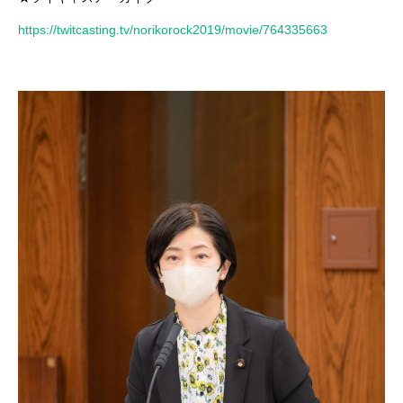
https://twitcasting.tv/norikorock2019/movie/764335663