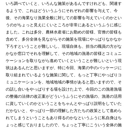
いろ調べていくと、いろんな施策があるんですけれども、関連す
るようで、これはどういうふうにそれぞれの影響を与えて、今
後、その海業なり漁業全般に対しての影響を与えていくのかとい
うのがちょっと見えにくいところが非常にあるというふうに感じ
ました。これは多分、農林水産省にお勤めの皆様、官僚の皆様も
含めて、多分全体を見ながらその施策を現場にやっぱりなかなか
下ろすということが難しいし、現場自体も、担当の職員の方がな
かなか窓口でそれを理解して、その地域の漁港の皆様とコミュニ
ケーションを取りながら進めていくということが難しいという現
状はあるんだと思いますが、特に今回、海業の中のパッケージに
取り組まれているような施策に関して、もっと丁寧にやっぱりコ
ミュニケーションを、地域地域の事情があると思いますので、そ
の話し合いをやっぱりする場を設けた上で、今回のこの漁港漁場
の整備の法律の改正案がどういうふうにその漁場の、漁港の活用
に資していくのかということをちゃんとやっぱり説明をしていた
だかないと、やっぱり一部の理解した方たちの政策として進めら
れてしまうということもあり得るのかなというふうに私自身はち
ょっと感じておりましたので、ちょっと丁寧にこういう全体の施