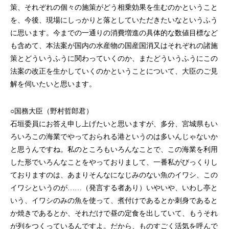
策、それぞれの個々の施策がどう相乗効果を生むのかということ
を、今後、現場にしっかりと落としていただきたいなというふう
に思います。今までの一通りの消費増進の具体的な数値目標など
も含めて、本法案が国内の水産物の国産国消又はそれぞれの諸施
策とどういうふうに関わっていくのか、またどういうふうにこの
法案の改正を生かしていくのかということについて、大臣のご見
解を伺いたいと思います。
○国務大臣（野村哲郎君）
石垣委員にお答え申し上げたいと思いますが、多分、宮城県もい
ろいろこの海業でやっておられる港というのは多いんじゃないか
と思うんですね。私のところもいろんなことで、この海業を利用
した形でいろんなことをやっておりまして、一番私がびっくりし
ておりますのは、あまりそんなになじみのない魚のイワシ、この
イワシというのが……（発言する者あり）いやいや、いわし亭と
いう、イワシのみの魚を使って、煮付けであるとか刺身であると
か焼きであるとか、それだけで昼の定食を出していて、もうそれ
が列をつくっているんですよ。だから、ものすごく活気を呼んで