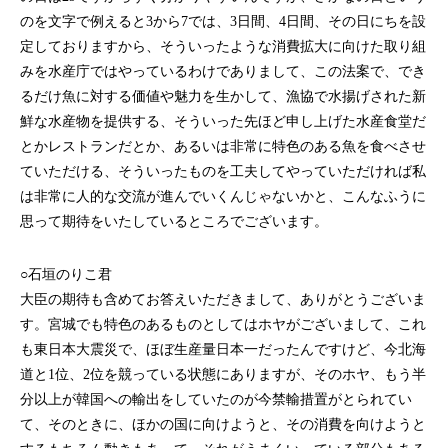
のを文字で例えると3から7では、3日間、4日間、その日にちを設
定しておりますから、そういったような消費拡大に向けた取り組
みを水産庁ではやっているわけでありまして、この法案で、でき
るだけ魚に対する価値や魅力を生かして、漁協で水揚げされた新
鮮な水産物を提供する、そういった先ほど申し上げた水産食堂だ
とかレストランだとか、あるいは非常に特色のある魚を食べさせ
ていただける、そういったものを工夫してやっていただければ私
は非常に人的な交流が進んでいくんじゃないかと、こんなふうに
思って期待をいたしているところでございます。
○石垣のりこ君
大臣の期待も含めてお答えいただきまして、ありがとうございま
す。宮城でも特色のあるものとしてはホヤがございまして、これ
も東日本大震災で、ほぼ生産量日本一だったんですけど、今北海
道と1位、2位を競っている状態にありますが、そのホヤ、もう半
分以上が韓国への輸出をしていたのが今禁輸措置がとられてい
て、そのときに、ほかの国に向けようと、その消費を向けようと