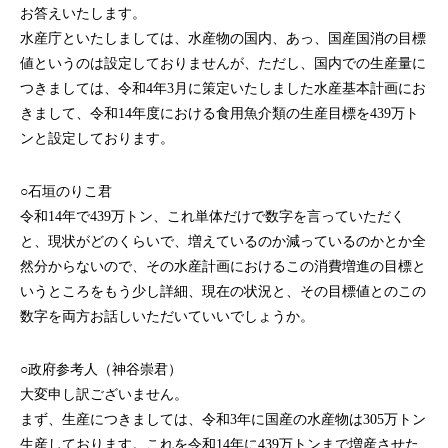
お答えいたします。
水産庁といたしましては、水産物の国内、あっ、国産国消の目標
値というのは設定しておりませんが、ただし、国内での生産量に
つきましては、令和4年3月に策定いたしました水産基本計画にお
きまして、令和14年度における食用魚介類の生産目標を439万ト
ンと設定しております。
○石垣のりこ君
令和14年で439万トン、これ単体だけで数字を言っていただく
と、現状がどのくらいで、増えているのか減っているのかとか全
然分からないので、その水産計画におけるこの消費増進の目標と
いうところをもう少し詳細、現在の状況と、その目標値とのこの
数字を両方お話しいただいていいでしょうか。
○政府参考人（神谷崇君）
大変申し訳ございません。
まず、生産につきましては、令和3年に国産の水産物は305万トン
生産しております。これを令和14年に439万トンまで増産させた