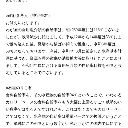
願いします。
○政府参考人（神谷崇君）
お答えいたします。
わが国の食用魚介類の自給率は、昭和39年度には113％ございま
したが、以降減少に転じまして、平成12年から14年度は53％にま
で落ち込んだ後、微増から横ばい傾向で推進し、令和3年度は
59％となっております。今後、令和4年3月に策定した水産基本計
画に基づき、資源管理の徹底や消費拡大等に取り組むことにより
まして、令和14年度における食用魚介類の自給率目標を94％と設
定しているところでございます。
○石垣のりこ君
食料自給率を、その水産物の自給率94％ということで、いわゆる
カロリーベースの食料自給率をもう大幅に上回るすごく威勢のい
い数字ではあるんですけれども、これはあくまでもカロリーベー
スではなくて、水産物の自給率は重量ベースでの換算ということ
で、単純にこの94％という数字が、私たちがこの国内で口にする