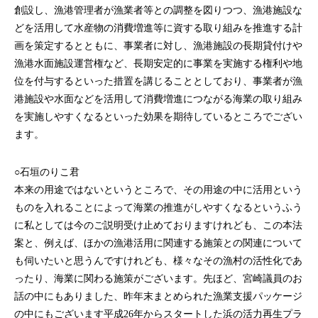
創設し、漁港管理者が漁業者等との調整を図りつつ、漁港施設な
どを活用して水産物の消費増進等に資する取り組みを推進する計
画を策定するとともに、事業者に対し、漁港施設の長期貸付けや
漁港水面施設運営権など、長期安定的に事業を実施する権利や地
位を付与するといった措置を講じることとしており、事業者が漁
港施設や水面などを活用して消費増進につながる海業の取り組み
を実施しやすくなるといった効果を期待しているところでござい
ます。
○石垣のりこ君
本来の用途ではないというところで、その用途の中に活用という
ものを入れることによって海業の推進がしやすくなるというふう
に私としては今のご説明受け止めておりますけれども、この本法
案と、例えば、ほかの漁港活用に関連する施策との関連について
も伺いたいと思うんですけれども、様々なその漁村の活性化であ
ったり、海業に関わる施策がございます。先ほど、宮崎議員のお
話の中にもありました、昨年末まとめられた漁業支援パッケージ
の中にもございます平成26年からスタートした浜の活力再生プラ