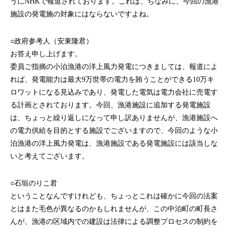
うにNHKで報道されております。これは、ちなみに、今回の漁港
施設の発電施の対象にはならないですよね。
○政府参考人（安東隆君）
お答え申し上げます。
委員ご指摘の小泊漁港の洋上風力発電につきましては、報道によ
れば、発電能力は最大9万世帯の電力を賄うことができる10万キ
ロワットになる見込みであり、発電した電気は電力会社に売電す
る計画とされております。今回、漁港施設に追加する発電施設
は、ちょっと繰り返しになって申し訳ありませんが、漁港施設へ
の電力供給を目的とする施設でございますので、今回のような小
泊漁港の洋上風力発電は、漁港施設である発電施設には該当しな
いと考えてございます。
○石垣のりこ君
ということなんですけれども、ちょっとこれは確かに今回の法案
とはまた毛色が異なるのかもしれませんが、この中泊町の町長さ
んが、漁港の区域内での建設は法律による調整プロセスの制約を