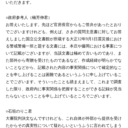
いただきます。
○政府参考人（楠芳伸君）
お答えいたします。先ほど官房長官からもご答弁があったとおり
でございますけれども、例えば、さきの質問主意書に対してお答
えしました国立公文書館が所蔵する大正12年9月1日震災後におけ
る警戒警備一班と題する文書には、本庄や藤岡における事案につ
いて記載がございますが、当該文書は極めて古いものであり、ま
た部外から寄贈を受けたものであるなど、作成経緯が明らかでな
いことなどから、記載された内容の事実関係について確定的なこ
とを申し上げることは困難であるというふうに申し上げているこ
とでございます。そういったことも踏まえまして、これまで調査
した限り、政府内に事実関係を把握することができる記録が見当
たらないということを申し上げているところでございます。
○石垣のりこ君
大審院判決文なんですけれども、これ自体が外部から提供を受け
たからその真実性について疑わしいというふうに言われてしまう