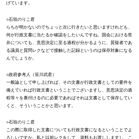
げています。
○石垣のりこ君
らちが明かないのでちょっと次に行きたいと思いますけれども、
何が行政文書に当たるか確認をしたいんですね。国会における答
弁についても、意思決定に至る過程が分かるように、質疑者であ
る議員と質問レクなどで接触した記録というのは保存対象になる
んでしょうか。
○政府参考人（笹川武君）
一般論として申し上げれば、その文書が行政文書としての要件を
備えていれば行政文書ということでございますし、意思決定の過
程等々を裏付けるのに必要であればそれは文書として保存してい
くと、そういうことかと思います。
○石垣のりこ君
この際に取得した文書についても行政文書になるということでよ
ろしいですか。私と以前レクをして、資料もお渡ししますし、こ