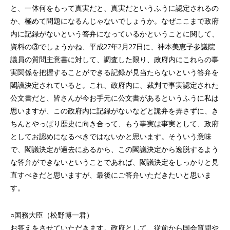
と、一体何をもって真実だと、真実だというふうに認定されるの
か、極めて問題になるんじゃないでしょうか。なぜここまで政府
内に記録がないという答弁になっているかということに関して、
資料の③でしょうかね、平成27年2月27日に、神本美恵子参議院
議員の質問主意書に対して、調査した限り、政府内にこれらの事
実関係を把握することができる記録が見当たらないという答弁を
閣議決定されていると。これ、政府内に、裁判で事実認定された
公文書だと、皆さんが今お手元に公文書があるというふうに私は
思いますが、この政府内に記録がないなどと詭弁を弄さずに、き
ちんとやっぱり歴史に向き合って、もう事実は事実として、政府
としてお認めになるべきではないかと思います。そういう意味
で、閣議決定が過去にあるから、この閣議決定から逸脱するよう
な答弁ができないということであれば、閣議決定をしっかりと見
直すべきだと思いますが、最後にご答弁いただきたいと思いま
す。
○国務大臣（松野博一君）
お答えをさせていただきます。政府として、従前から国会質問や