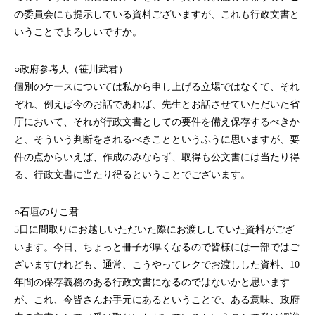
の委員会にも提示している資料ございますが、これも行政文書と
いうことでよろしいですか。
○政府参考人（笹川武君）
個別のケースについては私から申し上げる立場ではなくて、それ
ぞれ、例えば今のお話であれば、先生とお話させていただいた省
庁において、それが行政文書としての要件を備え保存するべきか
と、そういう判断をされるべきことというふうに思いますが、要
件の点からいえば、作成のみならず、取得も公文書には当たり得
る、行政文書に当たり得るということでございます。
○石垣のりこ君
5日に問取りにお越しいただいた際にお渡ししていた資料がござ
います。今日、ちょっと冊子が厚くなるので皆様には一部ではご
ざいますけれども、通常、こうやってレクでお渡しした資料、10
年間の保存義務のある行政文書になるのではないかと思います
が、これ、今皆さんお手元にあるということで、ある意味、政府