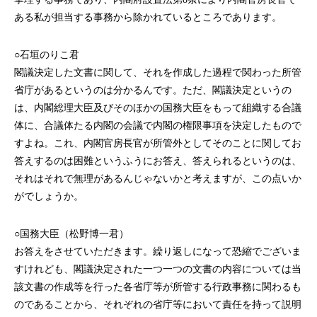
ある私が担当する事務から除かれているところであります。
○石垣のりこ君
閣議決定した文書に関して、それを作成した過程で関わった所管
省庁があるというのは分かるんです。ただ、閣議決定というの
は、内閣総理大臣及びそのほかの国務大臣をもって組織する合議
体に、合議体たる内閣の会議で内閣の権限事項を決定したもので
すよね。これ、内閣官房長官が所管外としてそのことに関してお
答えするのは困難というふうにお答え、答えられるというのは、
それはそれで無理があるんじゃないかと考えますが、この点いか
がでしょうか。
○国務大臣（松野博一君）
お答えをさせていただきます。繰り返しになって恐縮でございま
すけれども、閣議決定された一つ一つの文書の内容については当
該文書の作成等を行った各省庁等が所管する行政事務に関わるも
のであることから、それぞれの省庁等において責任を持って説明