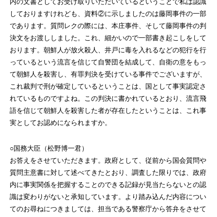
内の文書としてお受け取りいただいているということで私は認識
しておりますけれども、資料②に示しましたのは藤岡事件の一部
であります。質問レクの際には、本庄事件、そして藤岡事件の判
決文をお渡ししました。これ、細かいので一部書き起こしをして
おります。朝鮮人が放火殺人、井戸に毒を入れるなどの犯行を行
っているという流言を信じて自警団を結成して、自衛の意をもっ
て朝鮮人を殺害し、有罪判決を受けている事件でございますが、
これ裁判で刑が確定しているということは、国として事実認定さ
れているものですよね。この判決に書かれているとおり、流言飛
語を信じて朝鮮人を殺害した者が存在したということは、これ事
実としてお認めになられますか。
○国務大臣（松野博一君）
お答えをさせていただきます。政府として、従前から国会質問や
質問主意書に対して述べてきたとおり、調査した限りでは、政府
内に事実関係を把握することのできる記録が見当たらないとの認
識は変わりがないと承知しています。より踏み込んだ内容につい
てのお尋ねにつきましては、担当である警察庁から答弁をさせて