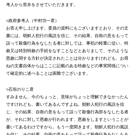
考人から答弁をさせていただきます。
○政府参考人（中村功一君）
お答え申し上げます。委員の資料にもございますとおり、その文
書には、朝鮮人犯行の風説を信じ、その結果、自衛の意をもって
誤って殺傷行為をなしたる者に対しては、事犯の軽重に従い、特
赦又は特別特赦の手続をなすことなどとありまして、そのような
恩赦に関する方針が決定されたことは分かりますけれども、お尋
ねの文書自体からはここに記載のある特赦などの事実関係につい
て確定的に述べることは困難でございます。
○石垣のりこ君
すみません、今のちょっと、意味がちょっと理解できなかったん
ですけれども。書いてあるんですよね。朝鮮人犯行の風説を信
じ、その結果、自衛の意をもって誤って殺傷行為部をなしたる者
が、それに対して恩赦が行われます、恩赦をしますということが
書いてあるわけですから。もう一度聞きます。朝鮮人犯行の風説
を信じ、その結果、自衛の意をもって誤って殺傷行為をなしたる