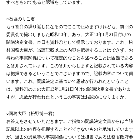
すべきものであると認識をしています。
○石垣のりこ君
もう答弁の繰り返しになるのでここで止めますけれども、前回の
委員会で提出しました昭和13年、あっ、大正13年1月21日付けの
閣議決定文書、本日も資料①として提示しております。これ、松
村国務大臣が、当該記載以上の内容を把握することはできず、お
尋ねの事実関係について確定的なことを述べることは困難である
と答弁されています。この答弁からしますと記載されている内容
は把握できるということでございますので、記載内容について伺
います。これ、閣議決定に基づいて恩赦が行われたということ
は、資料①のこの大正13年1月21日付けの閣議決定文書でありま
すが、恩赦が行われたというこの事実はお認めになりますか。
○国務大臣（松野博一君）
お答えをさせていただきます。ご指摘の閣議決定文書からは当該
記載以上の内容を把握することができないものと承知しています
が、過去の恩赦等の事実関係については担当である法務省政府参