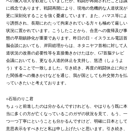
への搬入増大を歓迎していましたが、戦闘が再開されたことは誠
に残念であります。戦闘再開により、現地の危機的な人道状況が
更に深刻化することを強く憂慮しています。また、ハマス等によ
り誘拐され、長期にわたって拘束されている方々も極めて厳しい
状況に置かれています。こうしたことから、合意への復帰及び事
態の早期鎮静化が重要であります。昨日の日・イスラエル電話首
脳会談においても、岸田総理からは、ネタニヤフ首相に対して人
道状況の改善の必要性等を直接働きかけたほか、G7首脳テレビ
会議においても、更なる人道的休止を支持し、慫慂（しょうよ
う）することで一致しました。引き続き、再度の戦闘休止に向け
た関係者への働きかけなどを通じ、我が国としても外交努力を払
っていきたいと考えております。
○石垣のりこ君
ちょっと前進したのは分かるんですけれども、やはりもう既に本
当に多くの方が亡くなっているこのガザの状況を見て、もう、一
つ一つ丁寧にということも分かるんですけど、明確に日本として
意思表示をすべきだと私は申し上げたいと思います。引き続き、