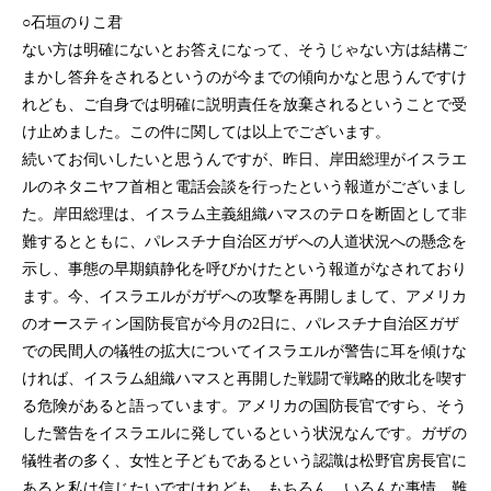
○石垣のりこ君
ない方は明確にないとお答えになって、そうじゃない方は結構ご
まかし答弁をされるというのが今までの傾向かなと思うんですけ
れども、ご自身では明確に説明責任を放棄されるということで受
け止めました。この件に関しては以上でございます。
続いてお伺いしたいと思うんですが、昨日、岸田総理がイスラエ
ルのネタニヤフ首相と電話会談を行ったという報道がございまし
た。岸田総理は、イスラム主義組織ハマスのテロを断固として非
難するとともに、パレスチナ自治区ガザへの人道状況への懸念を
示し、事態の早期鎮静化を呼びかけたという報道がなされており
ます。今、イスラエルがガザへの攻撃を再開しまして、アメリカ
のオースティン国防長官が今月の2日に、パレスチナ自治区ガザ
での民間人の犠牲の拡大についてイスラエルが警告に耳を傾けな
ければ、イスラム組織ハマスと再開した戦闘で戦略的敗北を喫す
る危険があると語っています。アメリカの国防長官ですら、そう
した警告をイスラエルに発しているという状況なんです。ガザの
犠牲者の多く、女性と子どもであるという認識は松野官房長官に
あると私は信じたいですけれども、もちろん、いろんな事情、難