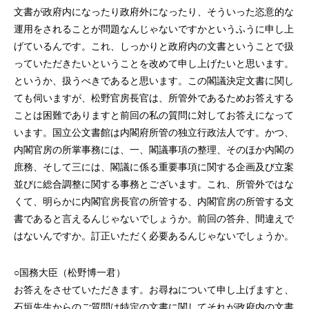
文書が政府内になったり政府外になったり、そういった恣意的な
運用をされることが問題なんじゃないですかというふうに申し上
げているんです。これ、しっかりと政府内の文書ということで扱
っていただきたいということを改めて申し上げたいと思います。
というか、扱うべきであると思います。この閣議決定文書に関し
ても伺いますが、松野官房長官は、所管外であるためお答えする
ことは困難でありますと前回の私の質問に対してお答えになって
います。国立公文書館は内閣府所管の独立行政法人です。かつ、
内閣官房の所掌事務には、一、閣議事項の整理、そのほか内閣の
庶務、そして三には、閣議に係る重要事項に関する企画及び立案
並びに総合調整に関する事務とございます。これ、所管外ではな
くて、明らかに内閣官房長官の所管する、内閣官房の所管する文
書であると言えるんじゃないでしょうか。前回の答弁、間違えで
はないんですか。訂正いただく必要あるんじゃないでしょうか。
○国務大臣（松野博一君）
お答えをさせていただきます。お尋ねについて申し上げますと、
石垣先生からのご質問は特定の文書に関してそれが政府内の文書