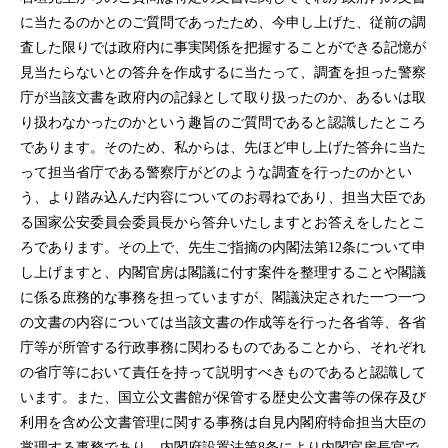
に当たるのかとのご質問であったため、今申し上げた、従前の調
査した限りでは政府内に事実関係を把握することができる記憶が
見当たらないとの答弁を作成するに当たって、調査を担った警察
庁が当該文書を政府内の記録として取り扱ったのか、あるいは取
り扱わなかったのかという趣旨のご質問であると認識したところ
であります。そのため、私からは、先ほど申し上げた答弁に当た
って担当省庁である警察庁がどのような調査を行ったのかとい
う、より踏み込んだ内容についてのお尋ねであり、担当大臣であ
る国家公安委員会委員長から答弁いたしますとお答えをしたとこ
ろであります。その上で、先生ご指摘の内閣法第12条について申
し上げますと、内閣官房は閣議に付す案件を整理することや閣議
に係る庶務的な事務を担っていますが、閣議決定された一つ一つ
の文書の内容については当該文書の作成等を行った各省等、各省
庁等が所管する行政事務に関わるものであることから、それぞれ
の省庁等において責任を持って説明すべきものであると認識して
います。また、国立公文書館が保管する歴史公文書等の保存及び
利用を含め公文書管理に関する事務は自見内閣府特命担当大臣の
掌理する事務であり、内閣府設置法第8条により内閣官房長官で