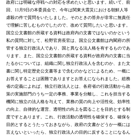
政府には明確な停戦への対応を求めたいと思います。続いて、前
回、11月9日の本委員会で、今年は関東大震災における朝鮮人等
虐殺の件で質問をいたしました。そのときの答弁が非常に無責任
で理解に苦しむものでしたので、改めて質問したいと思います。
国立公文書館の所蔵する資料は政府内の文書ではないのかという
私の質問に対して、松野官房長官は、国立公文書館は内閣府の所
管する独立行政法人であり、国と異なる法人格を有するものであ
ります、また、国立公文書館の所蔵する資料が政府内の文書に当
たるかについては、組織に関し独立行政法人を含むのか、また文
書に関し特定歴史公文書等まで含むのかなどによるため、一概に
お答えすることは困難でありますとお答えになられました。総務
省の定義によれば、独立行政法人とは、各府省の行政活動から政
策の実施部門のうち一定の事務、事業を分離し、これを担当する
機関に独立の法人格を与えて、業務の質の向上や活性化、効率性
の向上、自律的な運営、透明性の向上を図ることを目的とする制
度ですとあります。これ、行政活動の透明性を確保する、確保を
目的とするとうたっておきながら、政府の文書かどうか一概には
言えないといったら、独立行政法人の目的に反することになるん