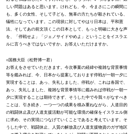
しい問題はあると思います。けれども、今、今まさにこの瞬間に
も、多くの女性、そして子ども、無辜の方たちが殺されている、
犠牲になっています。この現状に対してやはり日本は、平和憲
法、そしてあの前文頂くこの日本として、もっと明確に大きな声
を、「停戦せよ」「ジェノサイドやめよ」ということをイスラエ
ルに言うべきではないですか。お答えいただけますか。
○国務大臣（松野博一君）
お答えをさせていただきます。今次事案の経緯や複雑な背景事情
等を鑑みれば、今、日本から提案しております停戦が一朝一夕に
実現することは、あっ、失礼しました、停戦が、これは各国で、
あっ、失礼しました、複雑な背景事情等に鑑みれば停戦が一朝一
夕に実現することは期待できず、そうした中で今我々がなすべき
ことは、引き続き、一つ一つの成果を積み重ねながら、人道目的
の戦闘休止及び人道支援活動が可能な環境の確保をイスラエル側
に求め、その実現につなげていくことであると考えています。そ
うした中で、戦闘休止、人質の解放及び人道支援物資のガザ地区