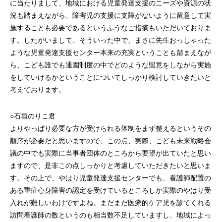
に当たりまして、地域における児童発達支援のニーズや資源の状
況も踏まえながら、障害児の支援に支障がないように留意して実
施することも必要であるというふうなご指摘もいただいておりま
す。したがいまして、そういった中で、まさに先生おっしゃった
ような児童発達支援センター本来の充実ということも踏まえなが
ら、こども誰でも通園制度の中でどのような留意をしながら実施
をしていけるかということについてしっかり検討していきたいと
考えております。
○石垣のりこ君
よりやっぱり必要な方が受けられる体制をまず整えるというその
順序が必要だと思いますので、この点、実際、こども未来戦略会
議の中でも実際に当事者団体のところから要望が出ていたと思い
ますので、是非この点しっかりと考慮していただきたいと思いま
す。その上で、やはり児童発達支援センターでも、看護師配置の
ある重症心身障害の認定を受けているところしか実際のやはり受
入れが難しいわけですよね。まだまだ医療的ケア児を診てくれる
訪問看護師の数というのも相当数不足していますし、地域によっ