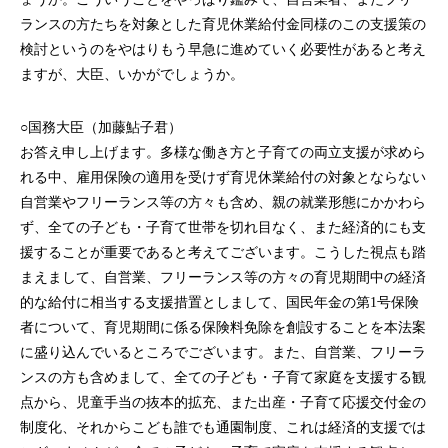
ランスの方たちを対象とした育児休業給付金同様のこの支援策の
検討というのをやはりもう早急に進めていく必要性があると考え
ますが、大臣、いかがでしょうか。
○国務大臣（加藤鮎子君）
お答え申し上げます。多様な働き方と子育ての両立支援が求めら
れる中、雇用保険の適用を受けず育児休業給付の対象とならない
自営業やフリーランス等の方々も含め、親の就業形態にかかわら
ず、全ての子ども・子育て世帯を切れ目なく、また経済的にも支
援することが重要であると考えてございます。こうした視点も踏
まえまして、自営業、フリーランス等の方々の育児期間中の経済
的な給付に相当する支援措置としまして、国民年金の第1号保険
者について、育児期間に係る保険料免除を創設することを本法案
に盛り込んでいるところでございます。また、自営業、フリーラ
ンスの方も含めまして、全ての子ども・子育て家庭を支援する観
点から、児童手当の抜本的拡充、また出産・子育て応援交付金の
制度化、それからこども誰でも通園制度、これは経済的支援では