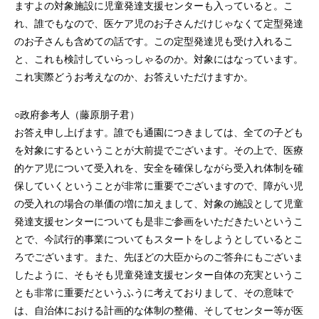
ますよの対象施設に児童発達支援センターも入っていると。こ
れ、誰でもなので、医ケア児のお子さんだけじゃなくて定型発達
のお子さんも含めての話です。この定型発達児も受け入れるこ
と、これも検討していらっしゃるのか。対象にはなっています。
これ実際どうお考えなのか、お答えいただけますか。
○政府参考人（藤原朋子君）
お答え申し上げます。誰でも通園につきましては、全ての子ども
を対象にするということが大前提でございます。その上で、医療
的ケア児について受入れを、安全を確保しながら受入れ体制を確
保していくということが非常に重要でございますので、障がい児
の受入れの場合の単価の増に加えまして、対象の施設として児童
発達支援センターについても是非ご参画をいただきたいというこ
とで、今試行的事業についてもスタートをしようとしているとこ
ろでございます。また、先ほどの大臣からのご答弁にもございま
したように、そもそも児童発達支援センター自体の充実というこ
とも非常に重要だというふうに考えておりまして、その意味で
は、自治体における計画的な体制の整備、そしてセンター等が医