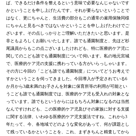
ば、できるだけ条件を整えるという意味で必要なんじゃないです
かということを申し上げたんです。それが要らないということで
はなく、更にちゃんと、生活費の部分もこの通常の雇用保険同様
にちゃんと見るべきではないかということを申し上げたわけでご
ざいます。その点しっかりとご理解いただきたいと思います。是
非ともよろしくお願いいたします。誰でも通園制度と、先ほど杉
尾議員からもこの点ございましたけれども、特に医療的ケア児に
関してのこども誰でも通園制度について伺います。私の地元宮城
で、医療的ケア児の支援に携わっている方がいらっしゃいます。
その方に今回の「こども誰でも通園制度」についてどうお考えで
すかということを伺ってきました。今回導入が予定されている6
か月から3歳未満のお子さんを対象に保育所等の利用が可能とい
うこども誰でも通園制度では、医療的ケア児も受入れの対象とな
っています。誰でもというからにはもちろん対象になるのは当然
なんですけれども、この医療的ケア児及びその家族に対する支援
に関する法律、いわゆる医療的ケア児支援法ですね、これから3
年たって、今、各地域でどのような変化があって、何が課題とし
て残っているかということを、これ、まずきちんと精査してから