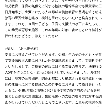
帯決議に付けられております。また、令和4年3月17日に行われた
幼児教育・保育の無償化に関する協議の場幹事会でも滋賀県の三
日月知事が、生涯にわたる人格形成や義務教育の基礎を培う幼児
教育の重要性等を鑑み、検討を重ねてもらいたいと発言されてい
ます。これも、今回の子ども・子育て支援法の改正に当たって、
この幼児教育類似施設、これ本年度の対象に含めるという検討が
行われたかどうか、教えてください。
○副大臣（あべ俊子君）
委員にお答えさせていただきます。令和元年のその子ども・子育
て支援法改正の際に付された附帯決議踏まえまして、文部科学省
といたしまして、ご指摘の施設に対する支援の在り方、法施行後
の5年を待つことなく直ちに検討させていただきました。具体的
には、地方の公共団体、関係府省により構成される幼児教育・保
育の無償化に関する協議のこの幹事会におきまして検討を行うと
ともに、令和2年度に地域における小学校の就学前の子どもを対
象とした多様な集団生活、集団活動への支援の在り方に対する調
査を行わせていただいたところでございます。これらの検討を踏