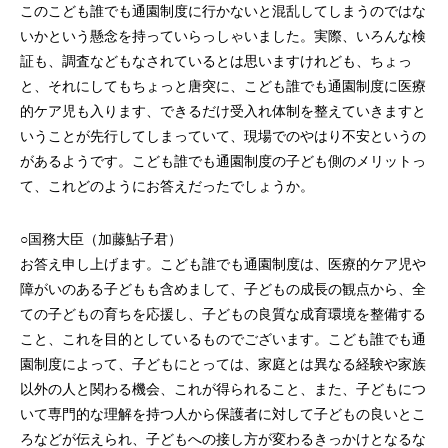
このこども誰でも通園制度に行かないと混乱してしまうのではな
いかという懸念を持っていらっしゃいました。実際、いろんな検
証も、調査などもなされているとは思いますけれども、ちょっ
と、それにしてもちょっと唐突に、こども誰でも通園制度に医療
的ケア児も入ります、できるだけ受入れ体制を整えていきますと
いうことが先行してしまっていて、現場でのやはり不安というの
があるようです。こども誰でも通園制度の子ども側のメリットっ
て、これどのようにお答えだったでしょうか。
○国務大臣（加藤鮎子君）
お答え申し上げます。こども誰でも通園制度は、医療的ケア児や
障がいのある子どもも含めまして、子どもの成長の観点から、全
ての子どもの育ちを応援し、子どもの良質な成育環境を整備する
こと、これを目的としているものでございます。こども誰でも通
園制度によって、子どもにとっては、家庭とは異なる経験や家族
以外の人と関わる機会、これが得られること、また、子どもにつ
いて専門的な理解を持つ人から保護者に対して子どもの良いとこ
ろなどが伝えられ、子どもへの接し方が変わるきっかけとなるな