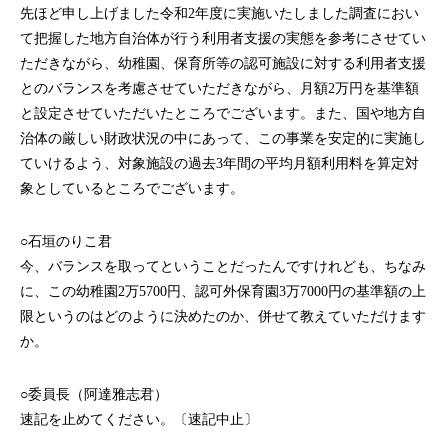
先ほど申し上げました令和2年度に実施いたしました調査におい
て把握した地方自治体が行う利用者支援の実態を参考にさせてい
ただきながら、幼稚園、保育所等の認可施設に対する利用者支援
とのバランスを考慮させていただきながら、月額2万円を基準額
と設定させていただいたところでございます。また、国や地方自
治体の厳しい財政状況の中にあって、この事業を安定的に実施し
ていけるよう、対象施設の過去3年間の平均月額利用料を算定対
象としているところでございます。
○石垣のりこ君
今、バランスを取ってということだったんですけれども、ちなみ
に、この幼稚園2万5700円、認可外保育園3万7000円の基準額の上
限というのはどのように決めたのか、併せて教えていただけます
か。
○委員長（阿達雅志君）
速記を止めてください。〔速記中止〕