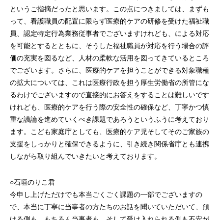
というご指摘だったと思います。この点につきましては、まずも
って、看護職員の配置に限らず医療的ケアの研修を受けた福祉職
員、認定特定行為業務従事者でございますけれども、による対応
を可能とするとともに、そうした福祉職員が対応を行う場合の評
価の充実を図るなど、人材の柔軟な活用を図ってきているところ
でございます。さらに、医療的ケアを担うことができる対象職種
の拡大については、これは医療行政を担う厚生労働省の所管にな
るわけでございますので直接的にお答えをすることは難しいです
けれども、医療的ケアを行う際の安全性の確保など、丁寧かつ慎
重な議論を進めていくべき課題であろうというふうに考えており
ます。こども家庭庁としても、医療的ケア児そしてそのご家族の
支援をしっかりと確保できるように、引き続き関係省庁とも連携
しながら取り組んでいきたいと考えております。
○石垣のりこ君
今申し上げただけでも本当ごくごく課題の一部でございますの
で、本当に丁寧に当事者の方たちのお話を聞いていただいて、預
ける側も、もちろん当事者も、そして受け入れられる側も不安が