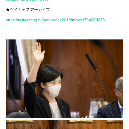
★ツイキャスアーカイブ
https://twitcasting.tv/norikorock2019/movie/794989236