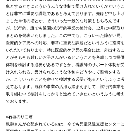
象とするときにどういうふうな体制で受け入れていくかというこ
とは非常に重要な課題であると考えております。先ほど申し上げ
ました単価の増とか、そういった一般的な対策ももちろんです
が、試行的、誰でも通園の試行的事業の検討会、12月に中間取り
まとめを発表いたしました。この中でも、こういった障がい児、
医療的ケア児への対応、非常に重要な課題だというふうに指摘を
いただいております。特に医療的ケア児の場合には、外出するこ
とがそもそも難しいお子さんがいるということを考慮しつつ提供
体制を検討する必要があるですとか、看護師のサポート体制が受
け入れられる、受けられるような体制をどうやって整備をする
か、こういったことを併せて検討する必要があるというふうに考
えております。既存の事業の活用も踏まえまして、試行的事業を
取り組む中で検討をしっかりと進めていきたいというふうに考え
ております。
○石垣のりこ君
親御さんが心配されているのは、今でも児童発達支援センターに