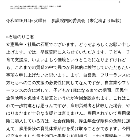
令和6年6月4日火曜日 参議院内閣委員会（未定稿より転載）
○石垣のりこ君
立憲民主・社民の石垣でございます。どうぞよろしくお願い申し
上げます。では、早速質問に入らせていただきます。子ども・子
育て支援法、いよいよもう佳境というところになりますけれど
も、これまでの質疑の中で幾つか具体的に検討していただきたい
事項を申し上げたいと思います。まず、自営業、フリーランスの
方たちへのこの支援の必要性に関してなんですが、自営業やフリ
ーランスの方に対して、子どもが1歳になるまでの期間、国民年
金保険料を免除する措置というのが今回創設されます。これはこ
れで一歩前進とは思うんですが、雇用労働者と比較した場合、や
はりまだまだ十分な支援とは言えません。雇用されていて雇用保
険に加入している方は、社会保険料、厚生年金保険料の免除に加
えて、雇用保険の育児休業給付を受け取ることができます。今回
拡充されました最大28日の手取り10割相当、これは両親共に一定