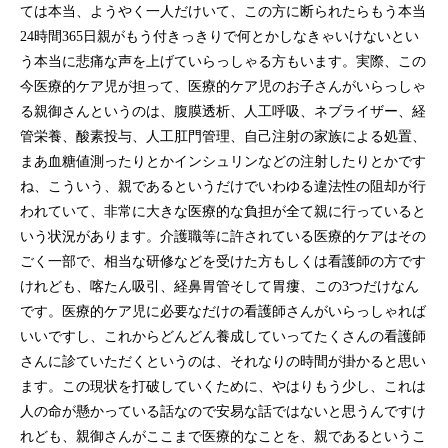
ては本当、ようやく一人だけいて、この方に断られたらもう本当
24時間365日親がもう付きっきりで何とかしなきゃいけないとい
う本当に悲痛な声を上げていらっしゃる方もいます。実際、この
今医療的ケア児が担って、医療的ケア児のお子さんがいらっしゃ
る親御さんというのは、腹膜透析、人工呼吸、ネブライザー、経
管栄養、酸素投与、人工肛門管理、自己注射の家族による処置、
まあ血糖値測ったりとかインシュリンなどの注射したりとかです
ね、こういう、親であるというだけでいわゆる違法性の阻却が行
われていて、非常に大きな医療的な負担が全て親に行っていると
いう状況があります。介護職等に許されている医療的ケアはその
ごく一部で、相当な研修などを受けた方もしくは看護師の方です
けれども、喀たん吸引、経鼻胃管そして胃瘻、この3つだけなん
です。医療的ケア児に必要なだけの看護師さんがいらっしゃれば
いいですし、これからどんどん養成していってたくさんの看護師
さんに診ていただくというのは、それなりの時間が掛かると思い
ます。この現状を打破していくために、やはりもう少し、これは
人の命が懸かっている話なので安易な話ではないと思うんですけ
れども、親御さんがここまで医療的なことを、親であるというこ