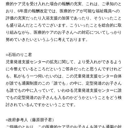
療的ケア児を受け入れた場合の報酬の充実、これは、ご承知のと
おり、6年度の報酬改定では、医療的ケアが可能な福祉職員への
評価の充実だったり入浴支援の加算であったり、そういったこと
も盛り込んだところでございます。こういったことを総合的に取
り組みながら、医療的ケアのお子さんへの対応についてしっかり
努めていきたいというふうに考えております。
○石垣のりこ君
児童発達支援センターの拡充に関して、より受入れができるよう
に今整えているところだというご答弁だったと思うんですけれど
も、私がもう一つ伺いたいのは、この児童発達支援センター自体
が誰でも通園制度のこの「誰でも」の中に、定型発達のお子さん
も誰でもの中に入っていて、いわゆる児童発達支援センターに誰
でもの定型発達のお子さんも入るのかどうかということをどう検
討されているんですかということです。
○政府参考人（藤原朋子君）
ご指摘のとおり、この医療的ケア児のお子さんを誰でも通園の対