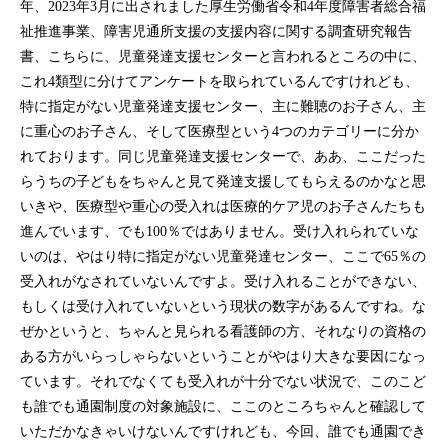
年、2023年3月に出されました厚生労働省令和4年度障害者総合福
祉推進事業、障害児通所支援の支援内容に関する調査研究報告
書、こちらに、児童発達支援センターと言われるところの中に、
これ4類型に分けてアンケートを取られているんですけれども、
特に指定がない児童発達支援センター、主に難聴のお子さん、主
に重心のお子さん、そして医療型という4つのカテゴリーに分か
れております。同じ児童発達支援センターで、ああ、ここだった
らうちの子どもをちゃんと見て発達支援してもらえるのかなと思
いきや、医療型や重心の受入れは医療的ケア児のお子さんたちも
進んでいます、でも100％ではありません。受け入れられていな
いのは、やはり特に指定がない児童発達センター、ここで65％の
受入れがなされていないんですよ。受け入れることができない、
もしくは受け入れていないという現状の数字があるんですね。な
ぜかというと、ちゃんと見られる看護師の方、それなりの資格の
ある方がいらっしゃらないということがやはり大きな要因になっ
ています。それでなくても受入れが十分でない状況で、このこど
も誰でも通園制度の対象施設に、ここのところちゃんと確認して
いただかなきゃいけないんですけれども、今回、誰でも通園でき