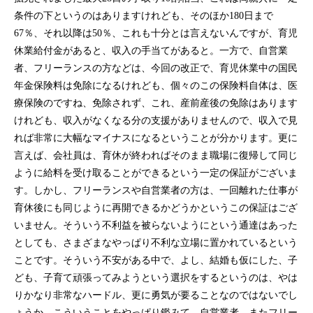
条件の下というのはありますけれども、そのほか180日まで
67％、それ以降は50％、これも十分とは言えないんですが、育児
休業給付金があると、収入の手当てがあると。一方で、自営業
者、フリーランスの方などは、今回の改正で、育児休業中の国民
年金保険料は免除になるけれども、個々のこの保険料自体は、医
療保険のですね、免除されず、これ、産前産後の免除はあります
けれども、収入がなくなる分の支援がありませんので、収入で見
れば非常に大幅なマイナスになるということが分かります。更に
言えば、会社員は、育休が終わればそのまま職場に復帰して同じ
ように給料を受け取ることができるという一定の保証がございま
す。しかし、フリーランスや自営業者の方は、一回離れた仕事が
育休後にも同じように再開できるかどうかというこの保証はござ
いません。そういう不利益を被らないようにという通達はあった
としても、さまざまなやっぱり不利な立場に置かれているという
ことです。そういう不安がある中で、よし、結婚も仮にした、子
ども、子育て頑張ってみようという選択をするというのは、やは
りかなり非常なハードル、更に勇気が要ることなのではないでし
ょうか。こういうことをやっぱり鑑みて、自営業者、またフリー