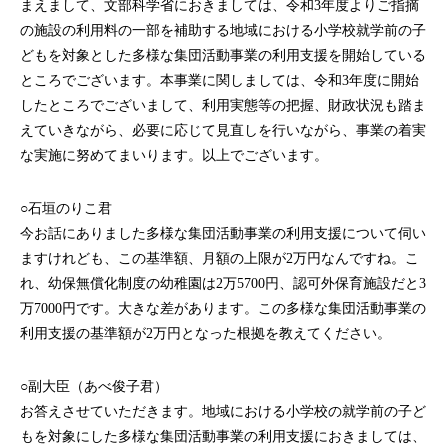
まえまして、文部科学省におきましては、令和3年度よりご指摘
の施設の利用料の一部を補助する地域における小学校就学前の子
どもを対象とした多様な集団活動事業の利用支援を開始している
ところでございます。本事業に関しましては、令和3年度に開始
したところでございまして、利用実態等の把握、財政状況も踏ま
えていきながら、必要に応じて見直しを行いながら、事業の着実
な実施に努めてまいります。以上でございます。
○石垣のりこ君
今お話にありました多様な集団活動事業の利用支援について伺い
ますけれども、この基準額、月額の上限が2万円なんですね。こ
れ、幼保無償化制度の幼稚園は2万5700円、認可外保育施設だと3
万7000円です。大きな差があります。この多様な集団活動事業の
利用支援の基準額が2万円となった根拠を教えてください。
○副大臣（あべ俊子君）
お答えさせていただきます。地域における小学校の就学前の子ど
もを対象にした多様な集団活動事業の利用支援におきましては、