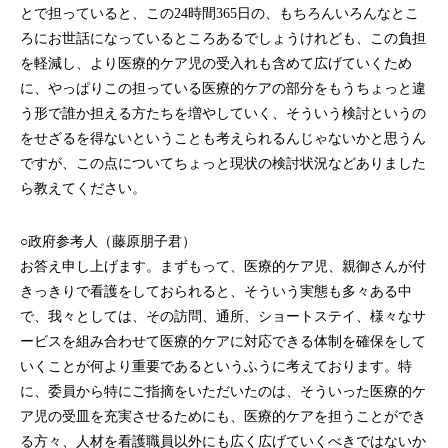
とで担っていると、この24時間365日の、もちろんいろんなとこ
ろにお世話になっているところあるでしょうけれども、この負担
を軽減し、より医療的ケア児の受入れも含めて広げていくため
に、やっぱりこの担っている医療的ケアの部分をもうちょっと違
う形で誰か担える方たちを増やしていく、そういう検討というの
をせざるを得ないということも考えられるんじゃないかと思うん
ですが、この点についてちょっと現状の検討状況などありました
ら教えてください。
○政府参考人（藤原朋子君）
お答え申し上げます。まずもって、医療的ケア児、親御さんが付
きっきりで看護をしておられると、そういう実態も多々ある中
で、我々としては、その訪問、通所、ショートステイ、様々なサ
ービスを組み合わせて医療的ケアに対応できる体制を確保をして
いくことが何より重要であるというふうに考えております。特
に、委員から特にご指摘をいただいたのは、そういった医療的ケ
ア児の受皿を充実させるためにも、医療的ケアを担うことができ
る方々、人材を看護職員以外にも広く広げていくべきではないか