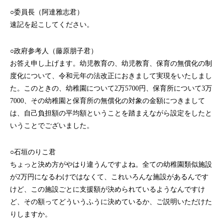
○委員長（阿達雅志君）
速記を起こしてください。
○政府参考人（藤原朋子君）
お答え申し上げます。幼児教育の、幼児教育、保育の無償化の制
度化について、令和元年の法改正におきまして実現をいたしまし
た。このときの、幼稚園について2万5700円、保育所について3万
7000、その幼稚園と保育所の無償化の対象の金額につきまして
は、自己負担額の平均額ということを踏まえながら設定をしたと
いうことでございました。
○石垣のりこ君
ちょっと決め方がやはり違うんですよね。全ての幼稚園類似施設
が2万円になるわけではなくて、これいろんな施設があるんです
けど、この施設ごとに支援額が決められているようなんですけ
ど、その額ってどういうふうに決めているか、ご説明いただけた
りしますか。