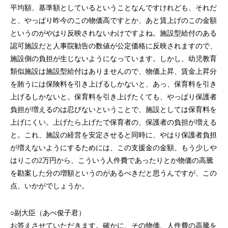
平均額、基準額としているということなんですけれども、それだ
と、やっぱり昨今のこの物価高ですとか、あと賃上げのこの金額
というのがやはり反映されないわけですよね。施設型給付のある
認可施設だと人事院勧告の数値が公定価格に反映されますので、
施設側の負担が生じないようになっています。しかし、幼児教育
類似施設は施設型給付はありませんので、物価上昇、賃金上昇分
を賄うには保険料を引き上げるしかないと、あっ、保育料を引き
上げるしかないと。保育料を引き上げたくても、やっぱり保護者
負担が増えるのは忍びないということで、施設としては保育料を
上げにくい。上げたら上げたで保育者の、保護者の負担が増える
と。これ、施設の経営を安定させると同時に、やはり保護者負担
が増えないようにするためには、この支援金の金額、もう少しや
はりこの2万円から、こういう人件費であったりとか物価の高騰
を勘案した分の増額というのがあるべきだと思うんですが、この
点、いかがでしょうか。
○副大臣（あべ俊子君）
お答えさせていただきます。確かに、その物価、人件費の高騰を