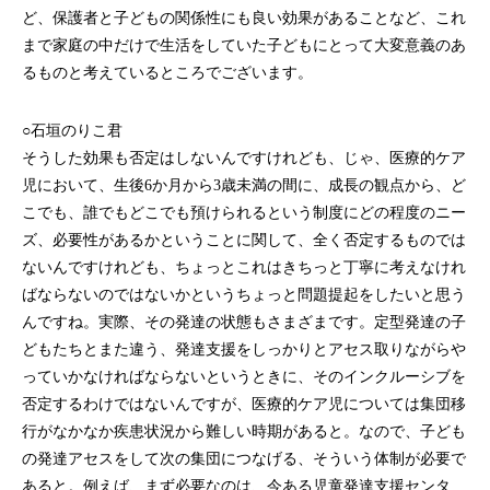
ど、保護者と子どもの関係性にも良い効果があることなど、これ
まで家庭の中だけで生活をしていた子どもにとって大変意義のあ
るものと考えているところでございます。
○石垣のりこ君
そうした効果も否定はしないんですけれども、じゃ、医療的ケア
児において、生後6か月から3歳未満の間に、成長の観点から、ど
こでも、誰でもどこでも預けられるという制度にどの程度のニー
ズ、必要性があるかということに関して、全く否定するものでは
ないんですけれども、ちょっとこれはきちっと丁寧に考えなけれ
ばならないのではないかというちょっと問題提起をしたいと思う
んですね。実際、その発達の状態もさまざまです。定型発達の子
どもたちとまた違う、発達支援をしっかりとアセス取りながらや
っていかなければならないというときに、そのインクルーシブを
否定するわけではないんですが、医療的ケア児については集団移
行がなかなか疾患状況から難しい時期があると。なので、子ども
の発達アセスをして次の集団につなげる、そういう体制が必要で
あると。例えば、まず必要なのは、今ある児童発達支援センタ