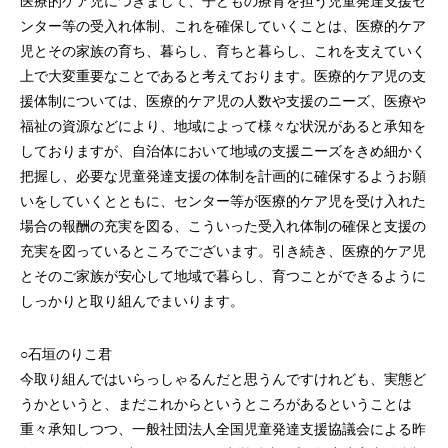
医療的ケア児につきまして、子どもの療育を担う児童発達支援セ
ンター等の受入れ体制、これを確保していくことは、医療的ケア
児とその家族の育ち、暮らし、育ちと暮らし、これを支えていく
上で大変重要なことであると考えております。医療的ケア児の支
援体制については、医療的ケア児の人数や支援のニーズ、医療や
福祉の資源などにより、地域によって様々な状況があると承知を
しておりますが、自治体において地域の支援ニーズをきめ細かく
把握し、必要な児童発達支援の体制を計画的に確保するようお願
いをしていくとともに、センター等が医療的ケア児を受け入れた
場合の報酬の充実を図る、こういった受入れ体制の確保と支援の
充実を図っているところでございます。引き続き、医療的ケア児
とそのご家族が安心して地域で暮らし、育つことができるように
しっかりと取り組んでまいります。
○石垣のりこ君
今取り組んではいらっしゃるんだと思うんですけれども、実態ど
うかというと、まだこれからというところがあるということは
重々承知しつつ、一般社団法人全国児童発達支援協議会による昨