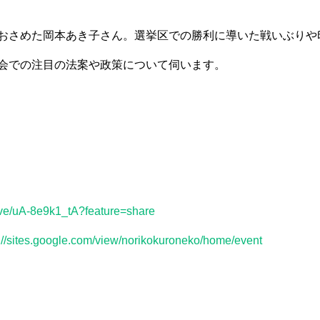
おさめた岡本あき子さん。選挙区での勝利に導いた戦いぶりや
会での注目の法案や政策について伺います。
live/uA-8e9k1_tA?feature=share
://sites.google.com/view/norikokuroneko/home/event