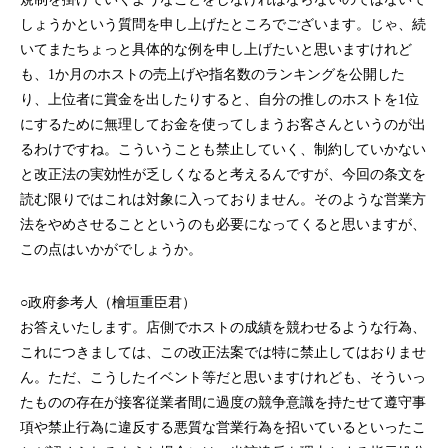
しょうかという質問を申し上げたところでございます。じゃ、続
いてまたちょっと具体的な例を申し上げたいと思いますけれど
も、1か月のホストの売上げや指名数のランキングを公開した
り、上位者に賞金を出したりすると、自分の推しのホストを1位
にするために無理してお金を使ってしまうお客さんというのが出
るわけですね。こういうことも禁止していく、制約していかない
と改正法の実効性が乏しくなると考えるんですが、今回の条文を
読む限りではこれは対象に入っておりません。そのような営業方
法をやめさせることというのも必要になってくると思いますが、
この点はいかがでしょうか。
○政府参考人（檜垣重臣君）
お答えいたします。店側でホストの成績を競わせるような行為、
これにつきましては、この改正法案では特に禁止してはおりませ
ん。ただ、こうしたイベント等だと思いますけれども、そういっ
たものの存在が接客従業者間に過度の競争意識を持たせて遵守事
項や禁止行為に違反する悪質な営業行為を招いているといったこ