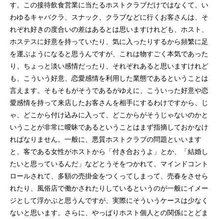
す。この接待飲食営業に当たるホストクラブだけではなくて、い
わゆるキャバクラ、スナック、クラブなどに行くお客さんは、そ
れぞれ好きの度合いの差はあるとは思いますけれども、ホスト、
ホステスに好意を持っていたり、気に入ったりするから頻繁に足
を運ぶようになると思うんですが、これは物すごく本気であった
り、ちょっと淡い感情だったり、それぞれあると思いますけれど
も、こういう好意、恋愛感情を利用した業態であるということは
言えます。そもそもがそうであるがゆえに、こういった好意や恋
愛感情を持って来店したお客さんを相手にするわけですから、じ
ゃ、どこから付け込みに入って、どこからがそうじゃないのかと
いうことが非常に曖昧であるということはまず指摘しておかなけ
ればなりません。一般に、悪質ホストクラブの問題といいます
と、客である女性がホストから「付き合おうよ」とか、「結婚し
たいと思っているんだ」などとうそをつかれて、マインドコント
ロールされて、多額の売掛金をつくってしまって、売春をさせら
れたり、風俗店で働かされたりしているというのが一般にイメー
ジとして浮かぶと思うんですが、実際にそういうケースは少なく
ないと思います。さらに、やっぱりホスト個人との関係にとどま