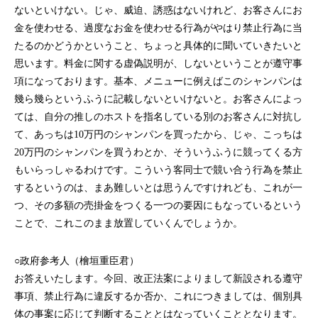
ないといけない。じゃ、威迫、誘惑はないけれど、お客さんにお
金を使わせる、過度なお金を使わせる行為がやはり禁止行為に当
たるのかどうかということ、ちょっと具体的に聞いていきたいと
思います。料金に関する虚偽説明が、しないということが遵守事
項になっております。基本、メニューに例えばこのシャンパンは
幾ら幾らというふうに記載しないといけないと。お客さんによっ
ては、自分の推しのホストを指名している別のお客さんに対抗し
て、あっちは10万円のシャンパンを買ったから、じゃ、こっちは
20万円のシャンパンを買うわとか、そういうふうに競ってくる方
もいらっしゃるわけです。こういう客同士で競い合う行為を禁止
するというのは、まあ難しいとは思うんですけれども、これが一
つ、その多額の売掛金をつくる一つの要因にもなっているという
ことで、これこのまま放置していくんでしょうか。
○政府参考人（檜垣重臣君）
お答えいたします。今回、改正法案によりまして新設される遵守
事項、禁止行為に違反するか否か、これにつきましては、個別具
体の事案に応じて判断することとはなっていくこととなります。