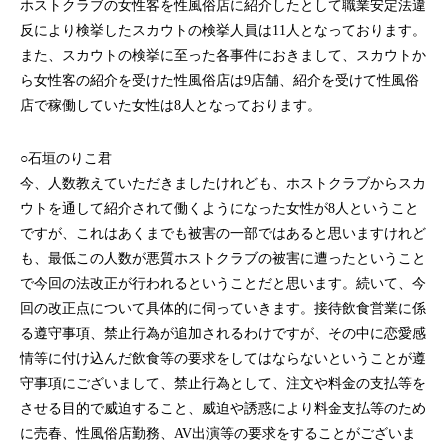
ホストクラブの女性客を性風俗店に紹介したとして職業安定法違
反により検挙したスカウトの検挙人員は11人となっております。
また、スカウトの検挙に至った各事件におきまして、スカウトか
ら女性客の紹介を受けた性風俗店は9店舗、紹介を受けて性風俗
店で稼働していた女性は8人となっております。
○石垣のりこ君
今、人数教えていただきましたけれども、ホストクラブからスカ
ウトを通して紹介されて働くようになった女性が8人ということ
ですが、これはあくまでも被害の一部ではあると思いますけれど
も、最低この人数が悪質ホストクラブの被害に遭ったということ
で今回の法改正が行われるということだと思います。続いて、今
回の改正点について具体的に伺っていきます。接待飲食営業に係
る遵守事項、禁止行為が追加されるわけですが、その中に恋愛感
情等に付け込んだ飲食等の要求をしてはならないということが遵
守事項にございまして、禁止行為として、注文や料金の支払等を
させる目的で威迫すること、威迫や誘惑により料金支払等のため
に売春、性風俗店勤務、AV出演等の要求をすることがございま