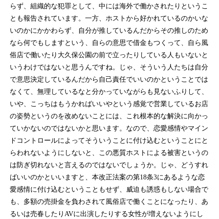
らず、組織的な犯罪として、中には海外で働かされたりというこ
とも報告されています。一方、ホストから好かれているのかいな
いのかにかかわらず、自分が推しているんだからその推しのため
なら何でもしますという、自らの意思で借金もつくって、自ら風
俗店で働いたり大久保公園の前で立ったりしている人もいないと
いうわけではないと思うんですね。じゃ、そういう人たちは自分
で意思決定しているんだから自己責任でいいのかということでは
なくて、無理しているなと分かっていながらも見ないふりして、
いや、こっちはもうかればいいやという感覚で営業しているお店
の姿勢というのを改めないことには、これ根本的な解決に向かっ
ていかないのではないかと思います。なので、恋愛感情やマイン
ドコントロールによってそういうことに付け込むということにと
らわれないようにしないと、この悪質ホストによる被害というの
は防ぎ切れないと言えるのではないでしょうか。じゃ、どうすれ
ばいいのかといいますと、本改正法案の第18条3にあるような恋
愛感情に付け込むということもせず、威迫も誘惑もしない場合で
も、多額の売掛金を負わされて風俗店で働くことになったり、あ
るいは売春したりAVに出演したりする女性が増えないようにし