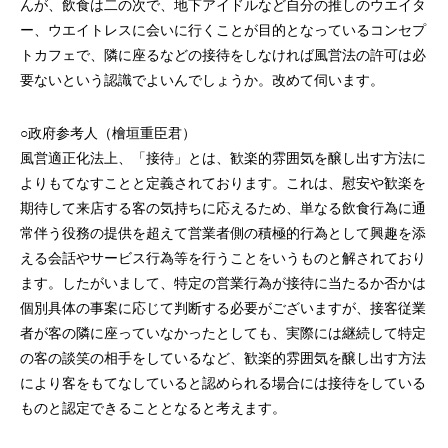
んが、飲食は二の次で、地下アイドルなど自分の推しのウエイタ
ー、ウエイトレスに会いに行くことが目的となっているコンセプ
トカフェで、隣に座るなどの接待をしなければ風営法の許可は必
要ないという認識でよいんでしょうか。改めて伺います。
○政府参考人（檜垣重臣君）
風営適正化法上、「接待」とは、歓楽的雰囲気を醸し出す方法に
よりもてなすことと定義されております。これは、慰安や歓楽を
期待して来店する客の気持ちに応えるため、単なる飲食行為に通
常伴う役務の提供を超えて営業者側の積極的行為として興趣を添
える会話やサービス行為等を行うことをいうものと解されており
ます。したがいまして、特定の営業行為が接待に当たるか否かは
個別具体の事案に応じて判断する必要がございますが、接客従業
者が客の隣に座っていなかったとしても、実際には継続して特定
の客の談笑の相手をしているなど、歓楽的雰囲気を醸し出す方法
により客をもてなしていると認められる場合には接待をしている
ものと認定できることとなると考えます。