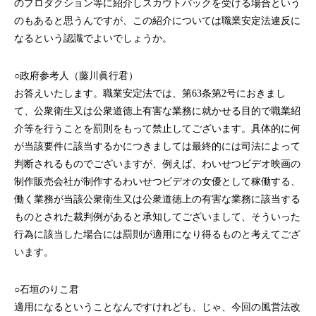
のプロダクション等に紹介しスカウトバックを受ける場合という
のもあると思うんですが、この紹介については職業安定法違反に
なるという認識でよいでしょうか。
○政府参考人（藤川眞行君）
お答えいたします。職業安定法では、第63条第2号におきまし
て、公衆衛生又は公衆道徳上有害な業務に就かせる目的で職業紹
介等を行うことを罰則をもって禁止してございます。具体的に何
が当該要件に該当するかにつきましては最終的には司法によって
判断されるものでございますが、例えば、わいせつビデオ映画の
制作販売会社が制作するわいせつビデオの女優として稼働する、
働く業務が当該公衆衛生又は公衆道徳上の有害な業務に該当する
ものとされた裁判例があると承知してございまして、そういった
行為に該当した場合には罰則が適用になり得るものと考えてござ
います。
○石垣のりこ君
適用になるということなんですけれども、じゃ、今回の風営法改