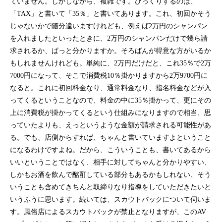
ていません。しかしながら、複雑です。びっくりするのは、
「TAX」と書いて「35％」と書いてあります。これ、初回かそう
じゃないかで随分違いますけれども、例えば2万円のシャンパン
を入れましたといったときに、2万円のシャンパンだけで幾ら請
求されるか、ぱっと分かりますか。そろばんが得意な方がいるか
もしれませんけれども。単純に、2万円だけだと、これ35％で2万
7000円になって、そこで消費税10％掛かりますから2万9700円に
なると。これに初回料金なり、通常料金なり、指名料金などが入
ってくるということなので、料金の中に35％掛かって、更にその
上に消費税が掛かってくるという仕組みになりますので相当、思
っていたよりも、えっというような金額が請求される可能性があ
る。でも、店側からすれば、ちゃんと書いていますよということ
になるわけですよね。だから、こういうことも、書いてあるから
いいということではなく、相手に対してちゃんと分かりやすい、
しかもお酒を飲んで酩酊している部分もあるかもしれない、そう
いうことも含めてきちんと取締りなり指導をしていただきたいと
いうふうに思います。続いては、スカウトバックについて伺いま
す。風俗店によるスカウトバックが禁止となりますが、このAV