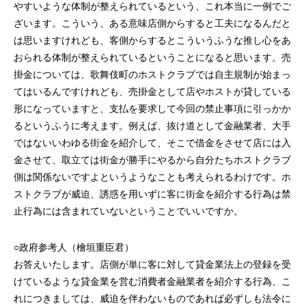
やすいような体制が整えられているという、これ本当に一例でご
ざいます。こういう、ある意味店側からすると工夫になるんだと
は思いますけれども、客側からするとこういうふうな推し心をあ
おられる体制が整えられているということになると思います。売
掛金については、歌舞伎町のホストクラブでは自主規制が始まっ
てはいるんですけれども、売掛金として店やホストが貸している
形になっていますと、支払を要求して今回の禁止事項に引っかか
るというふうに考えます。例えば、抜け道として金融業者、大手
ではないいわゆる街金を紹介して、そこで借金をさせて店には入
金させて、取立ては街金が勝手にやるから自分たちホストクラブ
側は関係ないですよというようなことも考えられるわけです。ホ
ストクラブが威迫、誘惑を用いずに客に街金を紹介する行為は禁
止行為には含まれていないということでいいですか。
○政府参考人（檜垣重臣君）
お答えいたします。店側が単に客に対して貸金業法上の登録を受
けているような貸金業を営む消費者金融業者を紹介する行為、こ
れにつきましては、威迫を伴わないものであれば必ずしも法令に