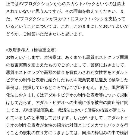
正ではAVプロダクションからのスカウトバックというのは禁止
されていないと思うんですが、その理由を教えてください。ま
た、AVプロダクションがスカウトにスカウトバックを支払って
いるということについては、これ、このままにしておいてよいか
どうか、ご回答いただきたいと思います。
○政府参考人（檜垣重臣君）
お答えいたします。本法案は、あくまでも悪質ホストクラブ問題
の被害実態を踏まえたものでございまして、警察におきまして、
悪質ホストクラブで高額の借金を背負わされた女性客をアダルト
ビデオの制作公表者に紹介したものを職業安定法違反で検挙した
事例は、把握しているところではございません。また、風営適正
化法におきましてはアダルトビデオの制作公表者等について規制
はしておらず、アダルトビデオへの出演に係る被害の防止等に関
しては、AV出演被害防止・救済法において所要の措置が講じら
れているものと承知しております。したがいまして、アダルトビ
デオの制作公表者が女性の紹介の対価としてスカウトバックを行
うことの規制の在り方につきましては、同法の枠組みの中で検討