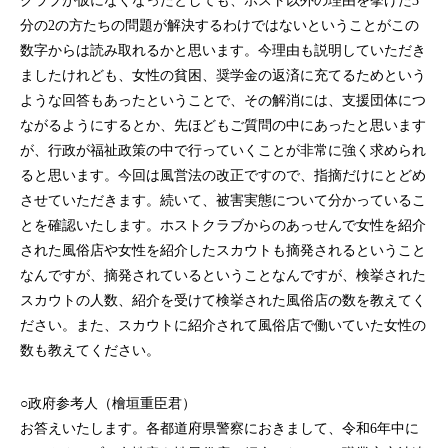
クラブが仮になくなったとしても、ホスト以外の理由を挙げた3
分の2の方たちの問題が解決するわけではないということがこの
数字からは読み取れるかと思います。今理由も説明していただき
ましたけれども、女性の貧困、奨学金の返済に充てるためという
ような回答もあったということで、その解消には、支援団体につ
ながるようにするとか、先ほどもご質問の中にあったと思います
が、行政が福祉政策の中で行っていくことが非常に強く求められ
ると思います。今回は風営法の改正ですので、指摘だけにとどめ
させていただきます。続いて、被害実態について分かっているこ
とを確認いたします。ホストクラブからのあっせんで女性を紹介
された風俗店や女性を紹介したスカウトも摘発されるということ
なんですが、摘発されているということなんですが、検挙された
スカウトの人数、紹介を受けて検挙された風俗店の数を教えてく
ださい。また、スカウトに紹介されて風俗店で働いていた女性の
数も教えてください。
○政府参考人（檜垣重臣君）
お答えいたします。各都道府県警察におきまして、令和6年中に