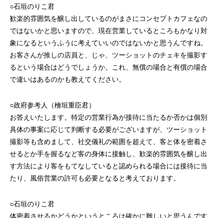
○石垣のりこ君
歓楽的雰囲気を醸し出しているのがまさにコンセプトカフェなの
ではないかと思いますので、現在営業しているところもかなり対
象になるというふうに考えていいのではないかと思うんですね。
お客さんが推しの店員と、じゃ、ツーショットのチェキを撮影す
るという場合はどうでしょうか。これ、無償の場合と有償の場合
で違いはあるのかも教えてください。
○政府参考人（檜垣重臣君）
お答えいたします。特定の営業行為が接待に当たるか否かは個別
具体の事案に応じて判断する必要がございますが、ツーショット
撮影等も含めまして、社交儀礼の範囲を超えて、客と体を密着さ
せるとか手を握るなど客の身体に接触し、歓楽的雰囲気を醸し出
す方法により客をもてなしていると認められる場合には接待に当
たり、風俗営業の許可も必要となると考えております。
○石垣のりこ君
体密着させるかどうかというところは確かに難しいと思うんです