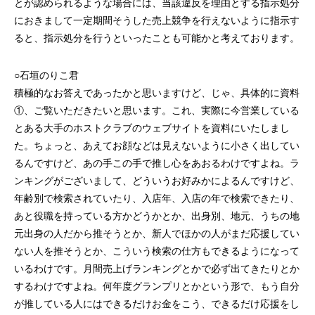
とが認められるような場合には、当該違反を理由とする指示処分
におきまして一定期間そうした売上競争を行えないように指示す
ると、指示処分を行うといったことも可能かと考えております。
○石垣のりこ君
積極的なお答えであったかと思いますけど、じゃ、具体的に資料
①、ご覧いただきたいと思います。これ、実際に今営業している
とある大手のホストクラブのウェブサイトを資料にいたしまし
た。ちょっと、あえてお顔などは見えないように小さく出してい
るんですけど、あの手この手で推し心をあおるわけですよね。ラ
ンキングがございまして、どういうお好みかによるんですけど、
年齢別で検索されていたり、入店年、入店の年で検索できたり、
あと役職を持っている方かどうかとか、出身別、地元、うちの地
元出身の人だから推そうとか、新人でほかの人がまだ応援してい
ない人を推そうとか、こういう検索の仕方もできるようになって
いるわけです。月間売上げランキングとかで必ず出てきたりとか
するわけですよね。何年度グランプリとかという形で、もう自分
が推している人にはできるだけお金をこう、できるだけ応援をし