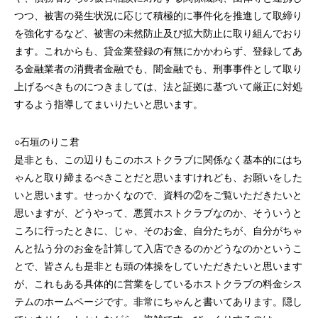
つつ、被害の発生状況に応じて積極的に事件化を推進して取締り
を強化するなど、被害の未然防止及び拡大防止に取り組んでおり
ます。これからも、貸金業登録の有無にかかわらず、登録してあ
る金融業者の消費者金融でも、闇金融でも、刑事事件として取り
上げるべきものにつきましては、法と証拠に基づいて厳正に対処
するよう指導してまいりたいと思います。
○石垣のりこ君
是非とも、この辺りもこのホストクラブに関係なく基本的にはち
ゃんと取り締まるべきことだと思いますけれども、お願いをした
いと思います。せっかくなので、資料の②をご覧いただきたいと
思いますが、どうやって、悪質ホストクラブなのか、そういうと
ころに行ったときに、じゃ、そのお金、自分たちが、自分がちゃ
んと払う分のお金を計算して入店できるのかどうなのかというこ
とで、皆さんも是非とも頭の体操をしていただきたいと思います
が、これもある具体的に営業をしているホストクラブの料金シス
テムのホームページです。非常にちゃんと書いてあります。隠し