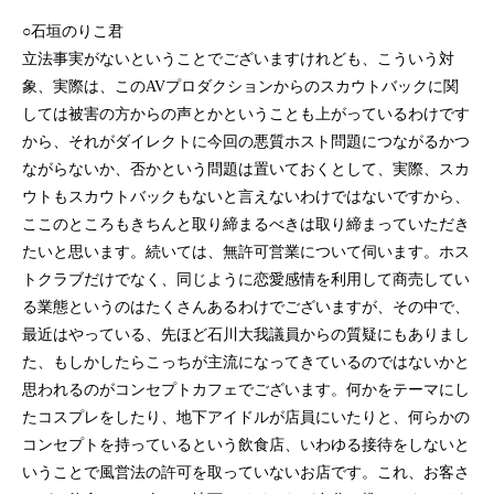
○石垣のりこ君
立法事実がないということでございますけれども、こういう対
象、実際は、このAVプロダクションからのスカウトバックに関
しては被害の方からの声とかということも上がっているわけです
から、それがダイレクトに今回の悪質ホスト問題につながるかつ
ながらないか、否かという問題は置いておくとして、実際、スカ
ウトもスカウトバックもないと言えないわけではないですから、
ここのところもきちんと取り締まるべきは取り締まっていただき
たいと思います。続いては、無許可営業について伺います。ホス
トクラブだけでなく、同じように恋愛感情を利用して商売してい
る業態というのはたくさんあるわけでございますが、その中で、
最近はやっている、先ほど石川大我議員からの質疑にもありまし
た、もしかしたらこっちが主流になってきているのではないかと
思われるのがコンセプトカフェでございます。何かをテーマにし
たコスプレをしたり、地下アイドルが店員にいたりと、何らかの
コンセプトを持っているという飲食店、いわゆる接待をしないと
いうことで風営法の許可を取っていないお店です。これ、お客さ