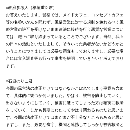
○政府参考人（檜垣重臣君）
お答えいたします。警察では、メイドカフェ、コンセプトカフェ
等の名称いかんを問わず、風俗営業に対する規制を免れるべく風
俗営業の許可を受けないまま違法に接待を行う悪質な営業につい
ては、厳正に取り締まっているところでございます。当然、我々
の日々の活動といたしまして、そういった業者がないかどうかと
いうことにつきましては必要な調査もしておりますし、必要な場
合には立入調査等も行って事実を解明していきたいと考えており
ます。
○石垣のりこ君
今回の風営法の改正だけではなかなかこぼれてしまう事案も含め
て、具体的に幾つか伺いました。やはり、被害を防止していく、
出さないようにしていく、被害に遭ってしまった方は確実に救済
をしていく、しかも長期にわたってやはり関わるものだと思いま
す。今回の法改正だけではまだまだ不十分なところもあると思い
ますし、また、必要な省庁、機関と連携してしっかり被害救済と