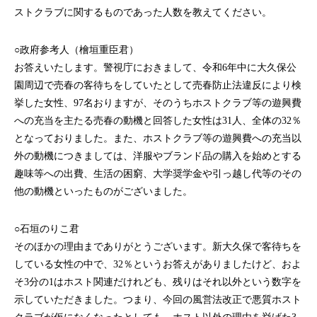
ストクラブに関するものであった人数を教えてください。
○政府参考人（檜垣重臣君）
お答えいたします。警視庁におきまして、令和6年中に大久保公
園周辺で売春の客待ちをしていたとして売春防止法違反により検
挙した女性、97名おりますが、そのうちホストクラブ等の遊興費
への充当を主たる売春の動機と回答した女性は31人、全体の32％
となっておりました。また、ホストクラブ等の遊興費への充当以
外の動機につきましては、洋服やブランド品の購入を始めとする
趣味等への出費、生活の困窮、大学奨学金や引っ越し代等のその
他の動機といったものがございました。
○石垣のりこ君
そのほかの理由までありがとうございます。新大久保で客待ちを
している女性の中で、32％というお答えがありましたけど、およ
そ3分の1はホスト関連だけれども、残りはそれ以外という数字を
示していただきました。つまり、今回の風営法改正で悪質ホスト