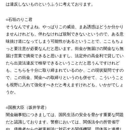
は違反しないものというふうに考えております。
○石垣のりこ君
そうなんですよね。やっぱりこの威迫、まあ誘惑はどうか分かり
ませんけれども、伴わなければ規制できないというので、ある意
味抜け道になってしまう可能性があるということで、ここもちょ
っと要注意が必要なんだと思います。街金が無届けの闇金なら無
届け営業で摘発できると思いますし、法定外の高金利で貸してい
たら出資法違反で検挙できるということだと思うんですけれど
も、こちらを十分に取り締まれているのか、この現状疑問ですの
で、この街金、闇金への取締りというのも併せて、こういうこと
も視野に入れて強化すべきだと考えますけれども、いかがでしょ
うか。
○国務大臣（坂井学君）
闇金融事犯につきましては、国民生活の安全を脅かす重要な問題
だと認識しております。警察においては、関係法令の所管省庁
や、債務者からの被害相談に対応する関係機関、団体等と連携し