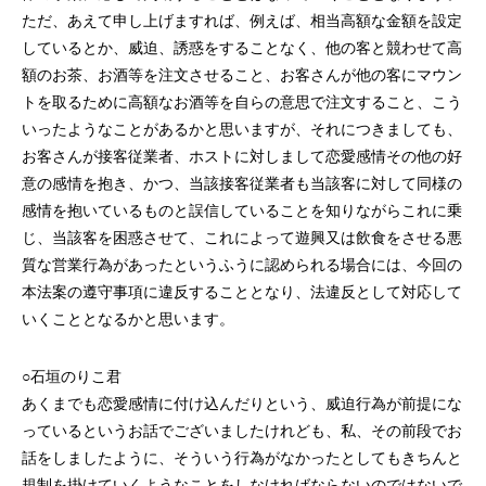
ただ、あえて申し上げますれば、例えば、相当高額な金額を設定
しているとか、威迫、誘惑をすることなく、他の客と競わせて高
額のお茶、お酒等を注文させること、お客さんが他の客にマウン
トを取るために高額なお酒等を自らの意思で注文すること、こう
いったようなことがあるかと思いますが、それにつきましても、
お客さんが接客従業者、ホストに対しまして恋愛感情その他の好
意の感情を抱き、かつ、当該接客従業者も当該客に対して同様の
感情を抱いているものと誤信していることを知りながらこれに乗
じ、当該客を困惑させて、これによって遊興又は飲食をさせる悪
質な営業行為があったというふうに認められる場合には、今回の
本法案の遵守事項に違反することとなり、法違反として対応して
いくこととなるかと思います。
○石垣のりこ君
あくまでも恋愛感情に付け込んだりという、威迫行為が前提にな
っているというお話でございましたけれども、私、その前段でお
話をしましたように、そういう行為がなかったとしてもきちんと
規制を掛けていくようなことをしなければならないのではないで