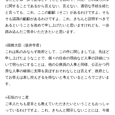
に関することであるから言えない、言えない、適切な手続を経た
と言っても、これ、ここの齟齬（そご）があるわけですよ。そも
そも認識の齟齬があるわけですよ。これ、きちんと説明すべきで
あるということを改めて申し上げたいと思いますけれども、一歩
踏み込んだご答弁いただきたいと思います。
○国務大臣（坂井学君）
これは私のみならず政府として、この件に関しましては、先ほど
申し上げたようなことで、個々の任命の理由など人事の詳細につ
いて明らかにすることは、他の公務員の人事と同様、公正かつ円
滑な人事の確保に支障を及ぼすおそれなしとは言えず、政府とし
てお答えは差し控えざるを得ないと考えているところでございま
す。
○石垣のりこ君
ご本人たちも是非とも教えていただきたいということもおっしゃ
っているわけですよ。これ、きちんと開示しないことには、今後