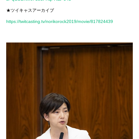
★ツイキャスアーカイブ
https://twitcasting.tv/norikorock2019/movie/817824439