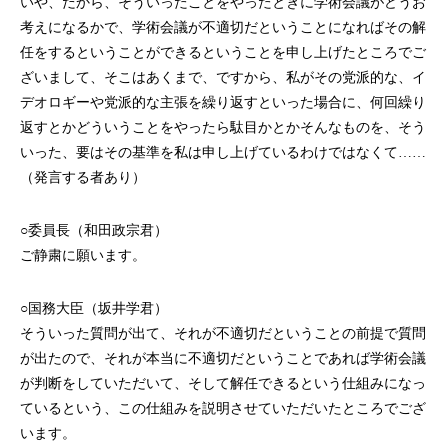
いや、だから、そういったことをやったときに学術会議がどうお
考えになるかで、学術会議が不適切だということになればその解
任をするということができるということを申し上げたところでご
ざいまして、そこはあくまで、ですから、私がその党派的な、イ
デオロギーや党派的な主張を繰り返すといった場合に、何回繰り
返すとかどういうことをやったら駄目かとかそんなものを、そう
いった、要はその基準を私は申し上げているわけではなくて……
（発言する者あり）
○委員長（和田政宗君）
ご静粛に願います。
○国務大臣（坂井学君）
そういった質問が出て、それが不適切だということの前提で質問
が出たので、それが本当に不適切だということであれば学術会議
が判断をしていただいて、そして解任できるという仕組みになっ
ているという、この仕組みを説明させていただいたところでござ
います。