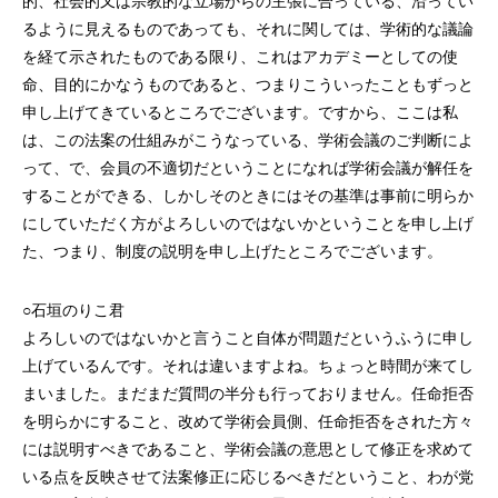
的、社会的又は宗教的な立場からの主張に合っている、沿ってい
るように見えるものであっても、それに関しては、学術的な議論
を経て示されたものである限り、これはアカデミーとしての使
命、目的にかなうものであると、つまりこういったこともずっと
申し上げてきているところでございます。ですから、ここは私
は、この法案の仕組みがこうなっている、学術会議のご判断によ
って、で、会員の不適切だということになれば学術会議が解任を
することができる、しかしそのときにはその基準は事前に明らか
にしていただく方がよろしいのではないかということを申し上げ
た、つまり、制度の説明を申し上げたところでございます。
○石垣のりこ君
よろしいのではないかと言うこと自体が問題だというふうに申し
上げているんです。それは違いますよね。ちょっと時間が来てし
まいました。まだまだ質問の半分も行っておりません。任命拒否
を明らかにすること、改めて学術会員側、任命拒否をされた方々
には説明すべきであること、学術会議の意思として修正を求めて
いる点を反映させて法案修正に応じるべきだということ、わが党