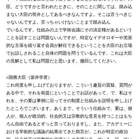
臣、どうですかと言われたときに、そのことに関しては、踏み込
まない大臣の答弁としてあるべきなんですよ。そこは言うべきじ
ゃないんですよ。言っちゃいけないことまで踏み込ん
でいるんです。仕組みの上で学術会議にその決定権があるという
ことを話すことは問題ないんですが、特定なイデオロギーや党派
的な主張を繰り返す会員が解任できるということを大臣のお立場
でお話しされること自体の問題を問うているんです。これは大臣
の見解として私は問題だと思います。撤回してください。
○国務大臣（坂井学君）
これ何度も申し上げておりますが、こういう趣旨の質疑、質問が
ある中で、それを前提にということでお話があって、で、私はそ
れを、その要は事例に沿ってその制度と仕組みを説明を申し上げ
たところでございます。あくまで、そういう仕組みで、要は、個
人が、個人が政治的、社会的又は宗教的な意見を持つことはもち
ろん自由であるとずっと言っておりますし、また、アカデミーに
おける学術的な議論の結果出てきた助言が、これが特定の政治