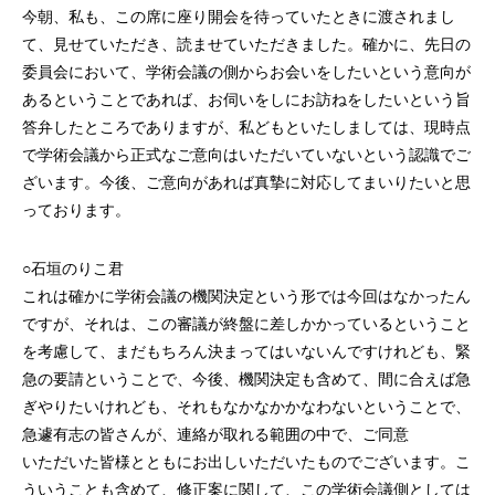
今朝、私も、この席に座り開会を待っていたときに渡されまし
て、見せていただき、読ませていただきました。確かに、先日の
委員会において、学術会議の側からお会いをしたいという意向が
あるということであれば、お伺いをしにお訪ねをしたいという旨
答弁したところでありますが、私どもといたしましては、現時点
で学術会議から正式なご意向はいただいていないという認識でご
ざいます。今後、ご意向があれば真摯に対応してまいりたいと思
っております。
○石垣のりこ君
これは確かに学術会議の機関決定という形では今回はなかったん
ですが、それは、この審議が終盤に差しかかっているということ
を考慮して、まだもちろん決まってはいないんですけれども、緊
急の要請ということで、今後、機関決定も含めて、間に合えば急
ぎやりたいけれども、それもなかなかかなわないということで、
急遽有志の皆さんが、連絡が取れる範囲の中で、ご同意
いただいた皆様とともにお出しいただいたものでございます。こ
ういうことも含めて、修正案に関して、この学術会議側としては