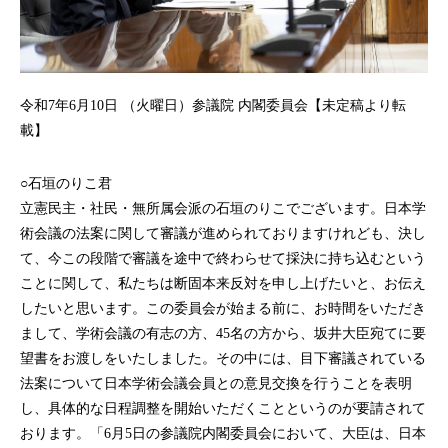
令和7年6月10日 （火曜日）参議院 内閣委員会【未定稿より転
載】
○石垣のりこ君
立憲民主・社民・無所属会派の石垣のりこでございます。日本学
術会議の法案に関して審議が進められておりますけれども、決し
て、今この段階で審議を途中で終わらせて採決に持ち込むという
ことに関して、私たちは断固本来反対を申し上げたいと、お伝え
したいと思います。この委員会が始まる前に、お時間をいただき
まして、学術会議の有志の方、45名の方から、坂井大臣宛てに要
望書をお渡しをいたしました。その中には、目下審議されている
法案について日本学術会議会員との意見交換を行うことを表明
し、具体的な日程調整を開始いただくことというのが要請されて
おります。「6月5日の参議院内閣委員会において、大臣は、日本