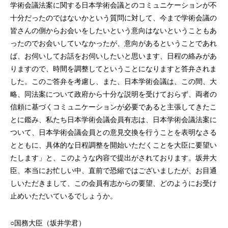
学術会議法案に関する日本学術会議とのコミュニケーションが不
十分だったのではないかという質問に対して、今まで学術会議の
皆さんの側からお会いをしたいという意向はないということもあ
ったのでお会いしていなかったが、意向があるということであれ
ば、お伺いしてお話をお伺いしたいと思います、日程の絡みがあ
りますので、時間を調整してということになりますと答弁されま
した。このご答弁を考慮し、また、日本学術会議は、この間、大
略、同法案について政府から十分な説明を受けておらず、両者の
信頼に基づくコミュニケーションが必要であると主張してきたこ
とに鑑み、私たち日本学術会議会員有志は、日本学術会議法案に
ついて、日本学術会議会員との意見交換を行うことを表明なさる
とともに、具体的な日程調整を開始いただくことを大臣に要望い
たします」と、このような内容で提出がされております。坂井大
臣、本当にお忙しい中、直前で恐縮ではございましたが、お目通
しいただきまして、この会員有志からの要望、どのようにお受け
止めいただいているでしょうか。
○国務大臣（坂井学君）