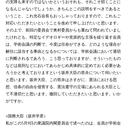
の支障も来すのではないかというおそれも、それこそ招くことに
なるんじゃないでしょうか。きちんとこの説明をすべきであると
いうこと、これ光石会長もおっしゃっておりますので、これもご
対応いただきたいということを改めて申し上げたいと思います。
その上で、前回の委員会で奥村委員からも重ねて問われていまし
たけれども、特定なイデオロギーや党派的な主張を繰り返す会員
は、学術会議の判断で、今度は任命ができる、どのような場合が
解任に該当する事由となるかについては、学術会議において適切
に判断されるであろう、こう思っておりますが、そういったもの
などは規則などにおいてあらかじめ具体的に定めておく必要があ
ろうかと考えておりますという坂井大臣の答弁について伺いたい
と思います。坂井大臣、この答弁はさすがに、憲法における思
想、信条の自由を侵害する、憲法遵守の立場にあられる大臣とし
て不適切だと思います。撤回していただきたいと思います。いか
がですか。
○国務大臣（坂井学君）
私がこの5月9日の衆議院内閣委員会で述べたのは、会員が学術会