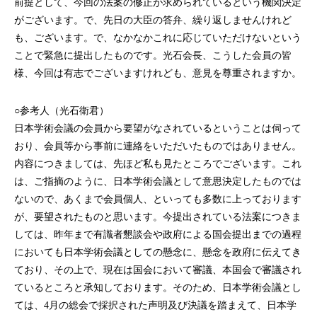
前提として、今回の法案の修正が求められているという機関決定
がございます。で、先日の大臣の答弁、繰り返しませんけれど
も、ございます。で、なかなかこれに応じていただけないという
ことで緊急に提出したものです。光石会長、こうした会員の皆
様、今回は有志でございますけれども、意見を尊重されますか。
○参考人（光石衛君）
日本学術会議の会員から要望がなされているということは伺って
おり、会員等から事前に連絡をいただいたものではありません。
内容につきましては、先ほど私も見たところでございます。これ
は、ご指摘のように、日本学術会議として意思決定したものでは
ないので、あくまで会員個人、といっても多数に上っております
が、要望されたものと思います。今提出されている法案につきま
しては、昨年まで有識者懇談会や政府による国会提出までの過程
においても日本学術会議としての懸念に、懸念を政府に伝えてき
ており、その上で、現在は国会において審議、本国会で審議され
ているところと承知しております。そのため、日本学術会議とし
ては、4月の総会で採択された声明及び決議を踏まえて、日本学