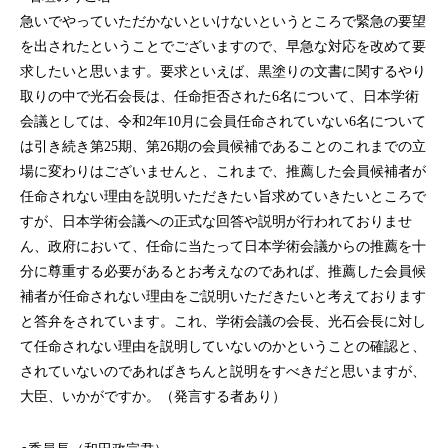
急いでやっていただかないといけないというところで緊急の要望
を出されたということでございますので、早急な対応を改めて要
求したいと思います。要求といえば、黒塗りの文書に関するやり
取りの中で光石会長は、任命拒否された6名について、日本学術
会議としては、令和2年10月に会員任命されていない6名について
は引き続き第25期、第26期の会員候補であることのこれまでの立
場に変わりはございませんと、これまで、推薦した会員候補者が
任命されない理由を説明いただきたい旨求めていきたいところで
すが、日本学術会議への正式な回答や説明が行われておりませ
ん、政府において、任命に当たって日本学術会議からの推薦を十
分に尊重する必要があるとお考えなのであれば、推薦した会員候
補者が任命されない理由をご説明いただきたいと考えております
と答弁をされています。これ、学術会議の会長、光石会長に対し
て任命されない理由を説明していないのかということの確認と、
されていないのであればきちんと説明をすべきだと思いますが、
大臣、いかがですか。（発言する者あり）