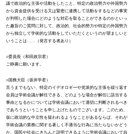
議で政治的な主張や活動をしたこと、特定の政治勢力や外国勢力
から資金提供を受ける又は緊密に連携して活動をするなどの事実
が判明した場合にどのような対応を取ることができるのかといっ
た趣旨のご質問に対して、政治的、社会的勢力や特定の外国勢力
から独立して学術的な活動をしていただくというのが望ましいと
いうことは……（発言する者あり）
○委員長（和田政宗君）
ご静粛に願います。
○国務大臣（坂井学君）
言うまでもない、特定のイデオロギーや党派的な主張を繰り返す
会員は学術会議が解任できる、どのような場合が解任に該当する
事由となるかについては学術会議において適切に判断されるべき
であろうということを申し上げたものでございます。このため、
仮に政治的な中立性を疑われるようなことがあるならば、それが
学術会議の業務に関する著しく不適当な行為に当たらないかどう
か、国民や社会にきちんと説明できるように学術会議において自