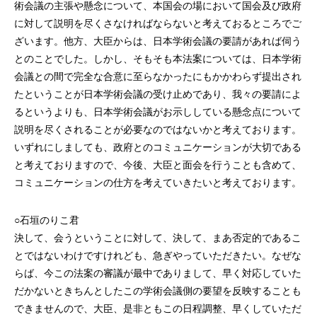
術会議の主張や懸念について、本国会の場において国会及び政府
に対して説明を尽くさなければならないと考えておるところでご
ざいます。他方、大臣からは、日本学術会議の要請があれば伺う
とのことでした。しかし、そもそも本法案については、日本学術
会議との間で完全な合意に至らなかったにもかかわらず提出され
たということが日本学術会議の受け止めであり、我々の要請によ
るというよりも、日本学術会議がお示ししている懸念点について
説明を尽くされることが必要なのではないかと考えております。
いずれにしましても、政府とのコミュニケーションが大切である
と考えておりますので、今後、大臣と面会を行うことも含めて、
コミュニケーションの仕方を考えていきたいと考えております。
○石垣のりこ君
決して、会うということに対して、決して、まあ否定的であるこ
とではないわけですけれども、急ぎやっていただきたい。なぜな
らば、今この法案の審議が最中でありまして、早く対応していた
だかないときちんとしたこの学術会議側の要望を反映することも
できませんので、大臣、是非ともこの日程調整、早くしていただ