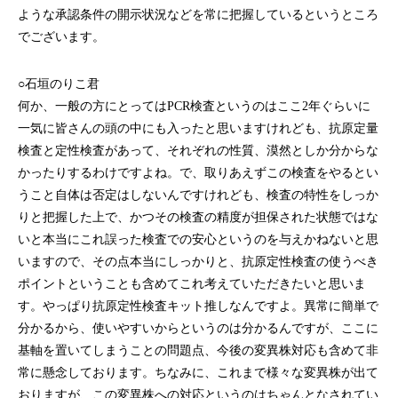
ような承認条件の開示状況などを常に把握しているというところ
でございます。
○石垣のりこ君
何か、一般の方にとってはPCR検査というのはここ2年ぐらいに
一気に皆さんの頭の中にも入ったと思いますけれども、抗原定量
検査と定性検査があって、それぞれの性質、漠然としか分からな
かったりするわけですよね。で、取りあえずこの検査をやるとい
うこと自体は否定はしないんですけれども、検査の特性をしっか
りと把握した上で、かつその検査の精度が担保された状態ではな
いと本当にこれ誤った検査での安心というのを与えかねないと思
いますので、その点本当にしっかりと、抗原定性検査の使うべき
ポイントということも含めてこれ考えていただきたいと思いま
す。やっぱり抗原定性検査キット推しなんですよ。異常に簡単で
分かるから、使いやすいからというのは分かるんですが、ここに
基軸を置いてしまうことの問題点、今後の変異株対応も含めて非
常に懸念しております。ちなみに、これまで様々な変異株が出て
おりますが、この変異株への対応というのはちゃんとなされてい