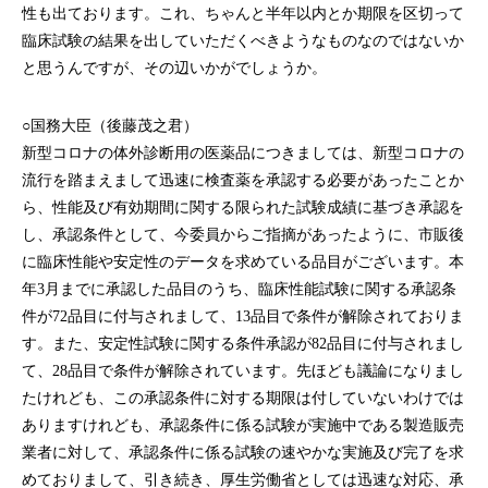
性も出ております。これ、ちゃんと半年以内とか期限を区切って
臨床試験の結果を出していただくべきようなものなのではないか
と思うんですが、その辺いかがでしょうか。
○国務大臣（後藤茂之君）
新型コロナの体外診断用の医薬品につきましては、新型コロナの
流行を踏まえまして迅速に検査薬を承認する必要があったことか
ら、性能及び有効期間に関する限られた試験成績に基づき承認を
し、承認条件として、今委員からご指摘があったように、市販後
に臨床性能や安定性のデータを求めている品目がございます。本
年3月までに承認した品目のうち、臨床性能試験に関する承認条
件が72品目に付与されまして、13品目で条件が解除されておりま
す。また、安定性試験に関する条件承認が82品目に付与されまし
て、28品目で条件が解除されています。先ほども議論になりまし
たけれども、この承認条件に対する期限は付していないわけでは
ありますけれども、承認条件に係る試験が実施中である製造販売
業者に対して、承認条件に係る試験の速やかな実施及び完了を求
めておりまして、引き続き、厚生労働省としては迅速な対応、承