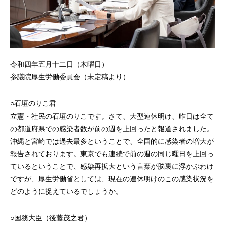
令和四年五月十二日（木曜日）
参議院厚生労働委員会（未定稿より）
○石垣のりこ君
立憲・社民の石垣のりこです。さて、大型連休明け、昨日は全て
の都道府県での感染者数が前の週を上回ったと報道されました。
沖縄と宮崎では過去最多ということで、全国的に感染者の増大が
報告されております。東京でも連続で前の週の同じ曜日を上回っ
ているということで、感染再拡大という言葉が脳裏に浮かぶわけ
ですが、厚生労働省としては、現在の連休明けのこの感染状況を
どのように捉えているでしょうか。
○国務大臣（後藤茂之君）