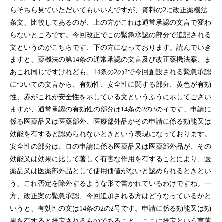
らそちら見ていただいてもいいんですが、資料の2に改正薬機法
条文、比較してあるのが、上の方がこれは通常承認の文言で変わ
らないところです。今回改正でこの緊急承認の部分で追記される
文というのがこちらです、下の方になっております。読んでいき
ますと、薬機法の第14条の通常承認の文言及び改正薬機法案、ま
あこれ同じですけれども、14条の2の2で今回創設される緊急承認
についての文言から、有効性、安全性に関する部分、黄色が有効
性、赤がこれが安全性を示している文というふうに示してござい
ますが、通常承認の有効性の部分は14条の2の3のイです。申請に
係る医薬品又は医薬部外、医療部外品がその申請に係る効能又は
効能を有すると認められないときという表現になっております。
安全性の部分は、ロの申請に係る医薬品又は医薬部外品が、その
効能又は効果に比して著しく有害な作用を有することにより、医
薬品又は医薬部外品として使用価値がないと認められるときとい
う、これ否定を除外するような形で書かれているわけですね。一
方、改正案の緊急承認、今回追加される方はどうなっているかと
いうと、有効性の文は14条の2の2号です。申請に係る効能又は効
果を有すると推定されるものであること、ここに推定という言葉