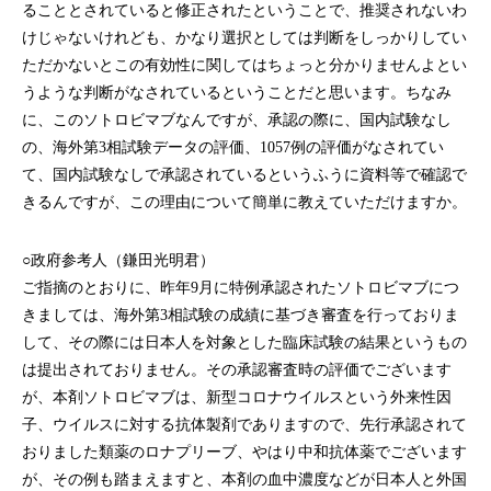
ることとされていると修正されたということで、推奨されないわ
けじゃないけれども、かなり選択としては判断をしっかりしてい
ただかないとこの有効性に関してはちょっと分かりませんよとい
うような判断がなされているということだと思います。ちなみ
に、このソトロビマブなんですが、承認の際に、国内試験なし
の、海外第3相試験データの評価、1057例の評価がなされてい
て、国内試験なしで承認されているというふうに資料等で確認で
きるんですが、この理由について簡単に教えていただけますか。
○政府参考人（鎌田光明君）
ご指摘のとおりに、昨年9月に特例承認されたソトロビマブにつ
きましては、海外第3相試験の成績に基づき審査を行っておりま
して、その際には日本人を対象とした臨床試験の結果というもの
は提出されておりません。その承認審査時の評価でございます
が、本剤ソトロビマブは、新型コロナウイルスという外来性因
子、ウイルスに対する抗体製剤でありますので、先行承認されて
おりました類薬のロナプリーブ、やはり中和抗体薬でございます
が、その例も踏まえますと、本剤の血中濃度などが日本人と外国