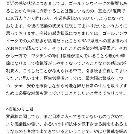
直近の感染状況につきましては、ゴールデンウイークの影響もあ
ることから単純に判断することは難しいものの、直近の1週間で
は10万人当たり約175人、今週先週比が0.98というふうになって
おります。今後の感染の状況を注視してまいりたいというふうに
思っております。今後の感染状況につきましては、ゴールデンウ
イークでの人の動きが活発だったことやBA.2系統への置き換わり
がおおむね済んでいる、そうしたことの感染の増加要因と、それ
から一方で、ワクチンの3回目接種が進んでいることや暖かい季
節になりまして換気等がしやすくなっていることなどの感染の抑
制要因、こうしたことが考えられる中で、引き続き注視してまい
りたいと思います。厚生労働省としては、最大限の警戒をしつ
つ、安全、安心を確保しながら可能な限り日常の生活を取り戻す
ために必要な対策も講じていくこととしたいと考えております。
○石垣のりこ君
変異株に関しても、まだ日本に入ってきていないものも含めて、
より感染性の強い、あるいは中和抗体を低下させる懸念もあるよ
うなものも各地で出てきているということで、やはり警戒を緩め