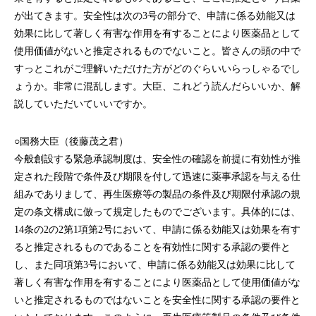
が出てきます。安全性は次の3号の部分で、申請に係る効能又は
効果に比して著しく有害な作用を有することにより医薬品として
使用価値がないと推定されるものでないこと。皆さんの頭の中で
すっとこれがご理解いただけた方がどのぐらいいらっしゃるでし
ょうか。非常に混乱します。大臣、これどう読んだらいいか、解
説していただいていいですか。
○国務大臣（後藤茂之君）
今般創設する緊急承認制度は、安全性の確認を前提に有効性が推
定された段階で条件及び期限を付して迅速に薬事承認を与える仕
組みでありまして、再生医療等の製品の条件及び期限付承認の規
定の条文構成に倣って規定したものでございます。具体的には、
14条の2の2第1項第2号において、申請に係る効能又は効果を有す
ると推定されるものであることを有効性に関する承認の要件と
し、また同項第3号において、申請に係る効能又は効果に比して
著しく有害な作用を有することにより医薬品として使用価値がな
いと推定されるものではないことを安全性に関する承認の要件と