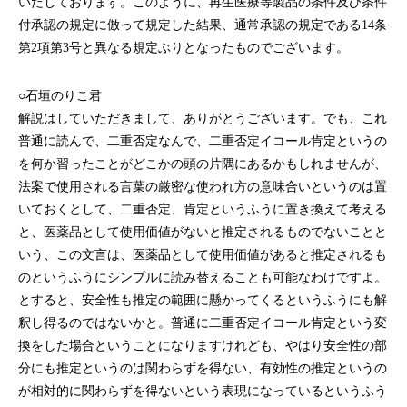
いたしております。このように、再生医療等製品の条件及び条件
付承認の規定に倣って規定した結果、通常承認の規定である14条
第2項第3号と異なる規定ぶりとなったものでございます。
○石垣のりこ君
解説はしていただきまして、ありがとうございます。でも、これ
普通に読んで、二重否定なんで、二重否定イコール肯定というの
を何か習ったことがどこかの頭の片隅にあるかもしれませんが、
法案で使用される言葉の厳密な使われ方の意味合いというのは置
いておくとして、二重否定、肯定というふうに置き換えて考える
と、医薬品として使用価値がないと推定されるものでないことと
いう、この文言は、医薬品として使用価値があると推定されるも
のというふうにシンプルに読み替えることも可能なわけですよ。
とすると、安全性も推定の範囲に懸かってくるというふうにも解
釈し得るのではないかと。普通に二重否定イコール肯定という変
換をした場合ということになりますけれども、やはり安全性の部
分にも推定というのは関わらずを得ない、有効性の推定というの
が相対的に関わらずを得ないという表現になっているというふう