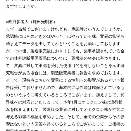
ますでしょうか。
○政府参考人（鎌田光明君）
まず、当然でございますけれども、承認時というんでしょうか、
承認時にはそのときのはやった、はやっている株、変異の状況も
踏まえてデータを出してくれということをお願いしております
が、その後、製造販売後におきましても、薬事承認されている全
ての体外診断用医薬品については、薬機法の省令に基づきまし
て、変異に対して承認を受けた使用目的を有しないことを示す研
究報告がある場合には、製造販売業者に報告を求めております。
そして、現時点において変異による性能への影響があるという報
告は受けておりませんので、基本的には性能は確保されているも
のというふうに考えているところでございます。加えまして、変
異株への対応といたしまして、本年1月にオミクロン株の流行状
況を踏まえまして、製造販売業者に対してオミクロン株が性能に
与える影響の検証を求めました。そして、全ての企業からその影
響はないという回答を得ているところでございまして、ご指摘の