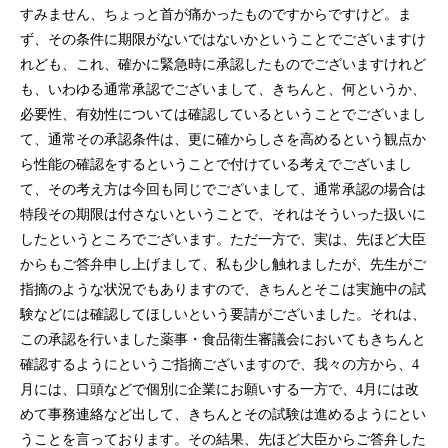
すみません、ちょっと首が痛かったものですからですけど。ま
ず、その条件に期限がないではないかということでございますけ
れども、これ、確かに緊急時に承認したものでございますけれど
も、いわゆる通常承認でございまして、きちんと、何というか、
必要性、有効性については確認しているということでございまし
て、通常その承認条件は、更に確からしさを高めるという観点か
ら性能の確認をするということで付けている考えでございまし
て、その考え方は今回も同じでございまして、通常承認の場合は
特段その期限は付さないということで、それはそういった扱いに
したというところでございます。ただ一方で、実は、先ほど大臣
からもご答弁申し上げまして、私も少し触れましたが、先生がご
指摘のような状況でもありますので、きちんとそこは実施中の試
験などには確認してほしいという要請がございました。それは、
この承認を行いました薬事・食品衛生審議会においてもきちんと
確認するようにというご指摘ございますので、我々の方から、4
月には、口頭などで個別に企業にお願いする一方で、4月には改
めて事務連絡など出して、きちんとその試験は進めるようにとい
うことを言っております。その結果、先ほど大臣からご答弁した