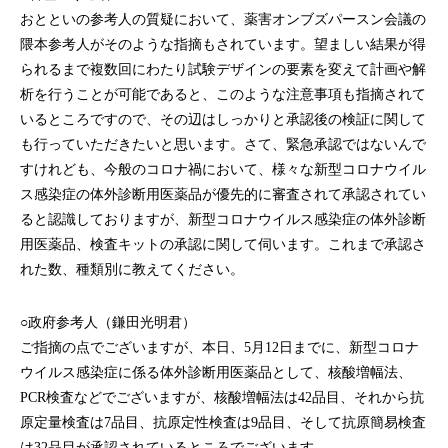
おとといの参考人の質疑において、薬害オンブズパースン会議の
隈本参考人がそのような指摘もされています。望ましい結果が得
られるまで複数回にわたり試験デザインの要素を変えて計画や解
析を行うことが可能であると、このような注意事項も指摘されて
いるところですので、その辺はしっかりと承認後の検証に関して
も行っていただきたいと思います。さて、緊急承認ではないんで
すけれども、今般のコロナ禍において、様々な新型コロナウイル
ス感染症の体外診断用医薬品が優先的に審査されて承認されてい
ると認識しておりますが、新型コロナウイルス感染症の体外診断
用医薬品、検査キットの承認に関して伺います。これまで承認さ
れた数、種類別に教えてください。
○政府参考人（鎌田光明君）
ご指摘の点でございますが、本日、5月12日までに、新型コロナ
ウイルス感染症に係る体外診断用医薬品として、核酸増幅法、
PCR検査などでございますが、核酸増幅法は42品目、それから抗
原定量検査は7品目、抗原定性検査は9品目、そして抗原簡易検査
は32品目が承認されているところでございます。