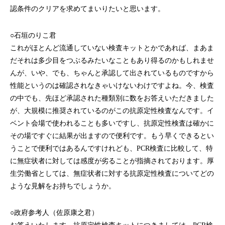
認条件のクリアを求めてまいりたいと思います。
○石垣のりこ君
これがほとんど流通していない検査キットとかであれば、まあま
だそれは多少目をつぶるみたいなこともあり得るのかもしれませ
んが、いや、でも、ちゃんと承認して出されているものですから
性能というのは確認されなきゃいけないわけですよね。今、検査
の中でも、先ほど承認された種類別に数をお答えいただきました
が、大規模に推奨されているのがこの抗原定性検査なんです。イ
ベント会場で使われることも多いですし、抗原定性検査は確かに
その場ですぐに結果が出ますので便利です。もう早くできるとい
うことで便利ではあるんですけれども、PCR検査に比較して、特
に無症状者に対しては感度が劣ることが指摘されております。厚
生労働省としては、無症状者に対する抗原定性検査についてどの
ような見解をお持ちでしょうか。
○政府参考人（佐原康之君）