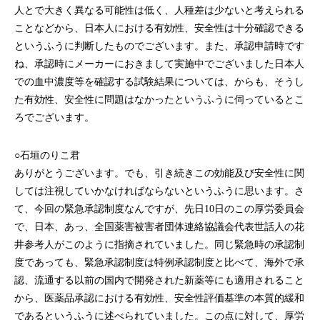
人とで大きく異なる可能性は低く、人種差は少ないと考えられる
ことなどから、日本人における有効性、安全性は十分確認できる
というふうに判断したものでございます。また、承認申請時です
ね、承認時にメーカーにおきまして実施中でございました日本人
での血中濃度等を確認する試験結果については、からも、そうし
た有効性、安全性に問題はなかったというふうに伺っているとこ
ろでございます。
○石垣のりこ君
ありがとうございます。でも、引き続きこの効能及び安全性に関
しては注視していかなければならないというふうに思います。さ
て、今回の緊急承認制度なんですが、先日10日のこの厚労委員会
で、日本、あっ、全国薬害被害者団体連絡協議会代表世話人の花
井参考人がこのように指摘されていました。同じ緊急時の承認制
度であっても、緊急承認制度は特例承認制度と比べて、海外で承
認、流通する以前の国内で開発された新薬等にも適用されること
から、医薬品承認における有効性、安全性評価基準の本質的緩和
であるというふうに述べられていました。この点に対して、厚労