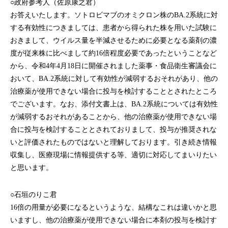
○政府参考人（佐原康之君）
お答えいたします。ソトロビマブのオミクロン株のBA.2系統に対
する有効性につきましては、患者から得られた株を用いた試験に
おきまして、ウイルス量を半減させるために必要となる薬剤の濃
度が従来株に比べまして約16倍程度必要であったということなど
から、令和4年4月18日に開催されました薬事・食品衛生審議会に
おいて、BA.2系統に対して有効性が減弱するおそれがあり、他の
治療薬が使用できない場合に投与を検討することとされたところ
でございます。なお、添付文書上は、BA.2系統については有効性
が減弱するおそれがあることから、他の治療薬が使用できない場
合に投与を検討することとされておりまして、投与が推奨されな
いと評価されたものではないと理解しております。引き続き情報
収集し、医療現場に情報提供する等、適切に対応してまいりたい
と思います。
○石垣のりこ君
16倍の用量が必要になるというような、結構なこれは違いかと思
いますし、他の治療薬が使用できない場合に本剤の投与を検討す