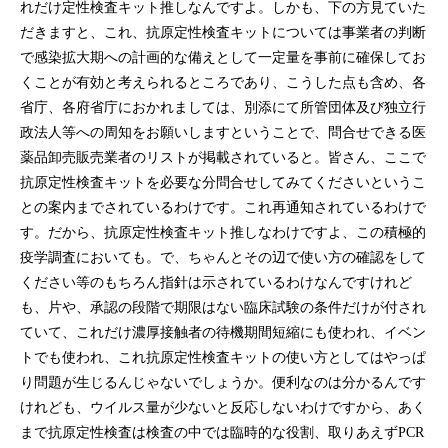
れだけ定性検査キット推しなんですよ。しかも、下の方見ていた
だきますと、これ、抗原定性検査キットについては事業者の判断
で感染拡大期への計画的な備えとして一定量を事前に確保してお
くことが有効と考えられるところであり、こうした点も含め、各
省庁、各府省庁におかれましては、別添にて所管団体及び独立行
政法人等への周知をお願いしますということで、問合せできる医
薬品卸売販売業者のリストが掲載されていると。皆さん、ここで
抗原定性検査キットを必要な分問合せしてみてくださいというこ
との案内までされているわけです。これ再通知されているわけで
す。だから、抗原定性検査キット推しなわけですよ、この積極的
疫学調査においても。で、ちゃんとその辺で使い方の確認をして
ください等のもちろん指針は示されているわけなんですけれど
も、片や、承認の段階で期限はない臨床試験の条件だけが付され
ていて、これだけ濃厚接触者の待機期間短縮にも使われ、イベン
トでも使われ、これ抗原定性検査キットの使い方としてはやっぱ
り問題が生じるんじゃないでしょうか。便利なのは分かるんです
けれども、ウイルス量が少ないと反応しないわけですから、あく
まで抗原定性検査は検査の中では臨時的な役割、取りあえずPCR