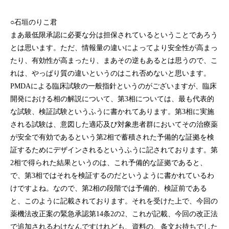
○石垣のりこ君
まあ最低限承認に必要な分は担保されているということであろう
とは思います。ただ、情報量の違いによってより安全性が高まっ
たり、有効性が高まったり、まあその逆もあるとは思うので、こ
れは、やっぱり質の違いというのはこれ否めないと思います。
PMDAによる臨床試験の一般指針というのがございますが、臨床
開発における相の解説について、第3相については、最も代表的
な試験、検証試験というふうに書かれてあります。第3相に実施
される試験は、意図した適応及び対象患者群においてその治療薬
が安全で有効であるという第2相で蓄積された予備的な証拠を検
証するためにデザインされるというふうに記されております。第
2相で得られた結果というのは、これ予備的な証拠であると、
で、第3相ではそれを検証するのだというように書かれているわ
けですよね。なので、第2相の段階では予備的、検証前である
と、このように記載されております。それを受けた上で、今回の
薬機法改正案の緊急承認第14条2の2、これが記載、今回の改正法
で追加されるわけなんですけれども、資料の、条文お持ちでした