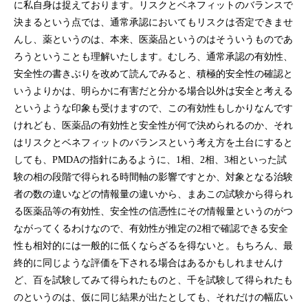
に私自身は捉えております。リスクとベネフィットのバランスで
決まるという点では、通常承認においてもリスクは否定できませ
んし、薬というのは、本来、医薬品というのはそういうものであ
ろうということも理解いたします。むしろ、通常承認の有効性、
安全性の書きぶりを改めて読んでみると、積極的安全性の確認と
いうよりかは、明らかに有害だと分かる場合以外は安全と考える
というような印象も受けますので、この有効性もしかりなんです
けれども、医薬品の有効性と安全性が何で決められるのか、それ
はリスクとベネフィットのバランスという考え方を土台にすると
しても、PMDAの指針にあるように、1相、2相、3相といった試
験の相の段階で得られる時間軸の影響ですとか、対象となる治験
者の数の違いなどの情報量の違いから、まあこの試験から得られ
る医薬品等の有効性、安全性の信憑性にその情報量というのがつ
ながってくるわけなので、有効性が推定の2相で確認できる安全
性も相対的には一般的に低くならざるを得ないと。もちろん、最
終的に同じような評価を下される場合はあるかもしれませんけ
ど、百を試験してみて得られたものと、千を試験して得られたも
のというのは、仮に同じ結果が出たとしても、それだけの幅広い