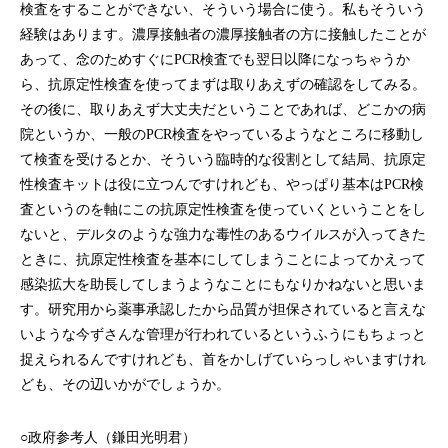
検査をすることができない、そういう場合に使う。私もそういう
経験はあります。濃厚接触者の濃厚接触者の方に接触したことが
あって、念のためすぐにPCR検査でも翌日以降になっちゃうか
ら、抗原定性検査を使ってまずは取りあえずの確認をしてみる。
その後に、取りあえず大丈夫だということであれば、どこかの病
院というか、一般のPCR検査をやっているようなところに移動し
て検査を受けるとか、そういう臨時的な役割として結局、抗原定
性検査キットは役に立つんですけれども、やっぱり基本はPCR検
査というのを軸にこの抗原定性検査を使っていくということをし
ないと、デルタのような強力な毒性のあるウイルスが入ってきた
ときに、抗原定性検査を基本にしてしまうことによってかえって
感染拡大を助長してしまうようなことにもなりかねないと思いま
す。研究用から薬事承認したから品質が担保されていると言えな
いような今ずさんな管理が行われているというふうにもちょっと
捉えられるんですけれども、首をかしげていらっしゃいますけれ
ども、その辺いかがでしょうか。
○政府参考人（鎌田光明君）