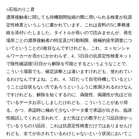
○石垣のりこ君
濃厚接触者に関しても待機期間短縮の際に用いられる検査が抗原
定性検査というふうに書かれています。これは資料の5に事務連
絡を添付いたしました。タイトルが長いので読みませんが、発生
場所ごとの濃厚接触者の特定及び行動制限、積極的疫学調査につ
いてということの1枚目なんですけれども。これ、エッセンシャ
ルワーカーか否かにかかわらず、4、5日目の抗原定性検査キット
で陰性確認後5日目から解除を可能とするというようなことで、
こういう場面でも、確定診断とは違いますけれども、使われてい
るわけなんですよね。これ、4、5日たって自宅待機しているとい
うことは症状もない方であろうというふうに推測されるわけなん
ですけれども、解除を短くするのに、偽陰性、偽陽性が先ほど出
ているデータお示ししましたけれども、こういうことがあり得
る。かつ、承認時に極めて少ないデータ量で承認が出され、臨床
性能試してくれと言われて、まだ先ほどの数字だと72品目掛かっ
ているうちの13品目、これは抗原定性検査だけではありませんけ
れども、全てが出されているわけじゃないという状況においてこ