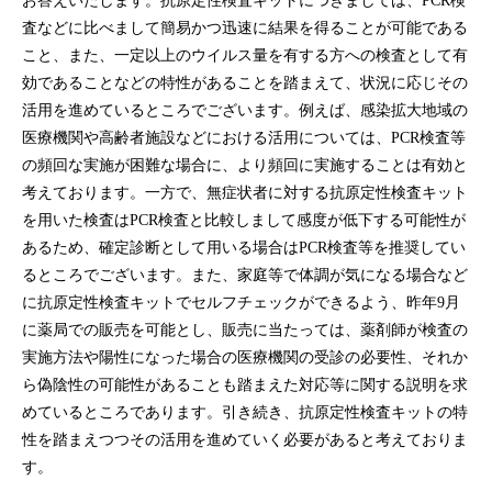
お答えいたします。抗原定性検査キットにつきましては、PCR検
査などに比べまして簡易かつ迅速に結果を得ることが可能である
こと、また、一定以上のウイルス量を有する方への検査として有
効であることなどの特性があることを踏まえて、状況に応じその
活用を進めているところでございます。例えば、感染拡大地域の
医療機関や高齢者施設などにおける活用については、PCR検査等
の頻回な実施が困難な場合に、より頻回に実施することは有効と
考えております。一方で、無症状者に対する抗原定性検査キット
を用いた検査はPCR検査と比較しまして感度が低下する可能性が
あるため、確定診断として用いる場合はPCR検査等を推奨してい
るところでございます。また、家庭等で体調が気になる場合など
に抗原定性検査キットでセルフチェックができるよう、昨年9月
に薬局での販売を可能とし、販売に当たっては、薬剤師が検査の
実施方法や陽性になった場合の医療機関の受診の必要性、それか
ら偽陰性の可能性があることも踏まえた対応等に関する説明を求
めているところであります。引き続き、抗原定性検査キットの特
性を踏まえつつその活用を進めていく必要があると考えておりま
す。