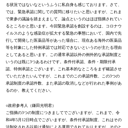
る状況ではないなというふうに私自身も感じております。さて、
では、緊急承認に関しての質問に移りたいと思いますが、これま
で衆参の議論を踏まえまして、論点というのはほぼ指摘されてい
るところかと思います。今回緊急承認を創設するのは、コロナウ
イルスのような感染症が拡大する緊急の事態において、国内で先
行して開発した医薬品等があった場合に、現在ある海外の医薬品
等を対象にした特例承認では対応できないというのが主たる理由
としてあると思います。この通常承認以外の例外的な承認制度と
いうのは既に3つあるわけです。条件付承認、条件・期限付承
認、特例承認とございます。これ基本的なところをまず確認させ
ていただきたいんですが、これまでのこの承認件数、この3つの
承認制度の承認件数、また承認の取消しなどが行われた事例があ
るのか、教えてください。
○政府参考人（鎌田光明君）
ご指摘の3つの制度につきましてでございますが、これまで、令
和4年5月12日時点でございますが、条件付承認制度、これはその
法制化される以前は通知による運用でされておりますが、そのと