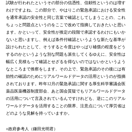
試験が行われたというその部分の信憑性、信頼性というのは増す
わけですよね。この部分で、やはりこの緊急承認における安全性
を通常承認の安全性と同じ言葉で確認としてしまうことの、これ
ちょっと問題点というのをここで改めて指摘しておきたいと思い
ます。かといって、安全性が推定の段階で承認するわけにもいか
ないと思いますし、例えば条件付確認というような新たな基準が
設けられたとして、そうすると今度はやっぱり補償の程度をどう
するのかというような別な問題も派生してくるゆえに、安全性は
幅広く見積もって確認とせざるを得ないのではないかというよう
なところまで推察をします。その上で、緊急承認のその後には有
効性の確認のためにリアルワールドデータの活用というのが指摘
されております。昨年12月の緊急承認に関する厚生科学審議会医
薬品医薬機器制度部会、あと国会質疑でもリアルワールドデータ
の活用について言及されているんですけれども、逆にこのリアル
ワールドデータを活用することの限界、注意点について厚労省は
どのような見解を持っていますか。
○政府参考人（鎌田光明君）